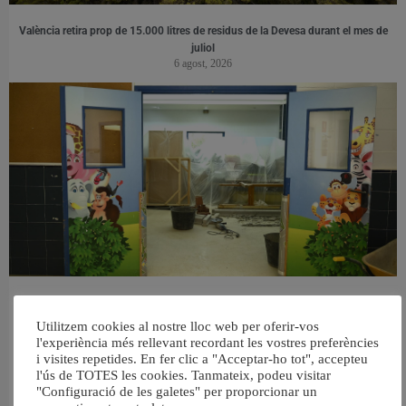
València retira prop de 15.000 litres de residus de la Devesa durant el mes de
juliol
6 agost, 2026
València reforma l’Escola Infantil Pardalets i instal·larà aire condicionat a totes
les aules
Utilitzem cookies al nostre lloc web per oferir-vos
5 agost, 2026
l'experiència més rellevant recordant les vostres preferències
i visites repetides. En fer clic a "Acceptar-ho tot", accepteu
l'ús de TOTES les cookies. Tanmateix, podeu visitar
"Configuració de les galetes" per proporcionar un