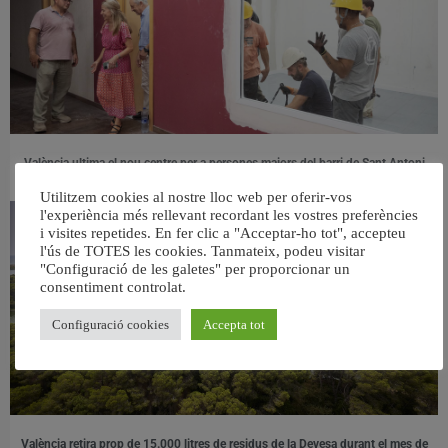
València ultima el nou centre per a persones majors del barri de Sant Antoni
6 agost, 2026
Utilitzem cookies al nostre lloc web per oferir-vos
l'experiència més rellevant recordant les vostres preferències
i visites repetides. En fer clic a "Acceptar-ho tot", accepteu
l'ús de TOTES les cookies. Tanmateix, podeu visitar
"Configuració de les galetes" per proporcionar un
consentiment controlat.
Configuració cookies
Accepta tot
València retira prop de 15.000 litres de residus de la Devesa durant el mes de