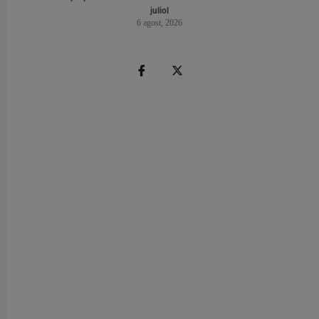
juliol
6 agost, 2026