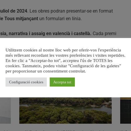
juliol de 2024
. Les obres podran presentar-se en format
de Tous mitjançant
un formulari en línia.
sia, narrativa i assaig en valencià i castellà.
Cada premi
Utilitzem cookies al nostre lloc web per oferir-vos l'experiència
més rellevant recordant les vostres preferències i visites repetides.
En fer clic a "Acceptar-ho tot", accepteu l'ús de TOTES les
cookies. Tanmateix, podeu visitar "Configuració de les galetes"
RELACIONAT
per proporcionar un consentiment controlat.
Configuració cookies
Accepta tot