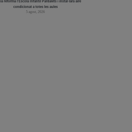
a reforma l’Escola Infantil Pardalets i instal·larà aire
condicionat a totes les aules
5 agost, 2026