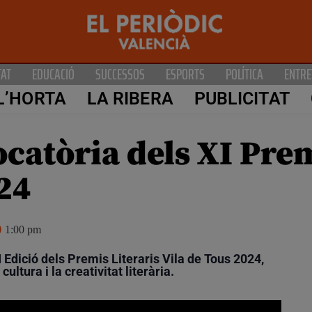
TAT
EDUCACIÓ
SUCCESSOS
ESPORTS
POLÍTICA
ENTRE
L’HORTA
LA RIBERA
PUBLICITAT
catòria dels XI Prem
24
1:00 pm
 Edició dels Premis Literaris Vila de Tous 2024,
ltura i la creativitat literària.