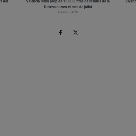
s del
València retira prop de 15.000 litres de residus de la
Valènci
Devesa durant el mes de juliol
6 agost, 2026