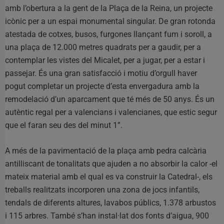
amb l’obertura a la gent de la Plaça de la Reina, un projecte
icònic per a un espai monumental singular. De gran rotonda
atestada de cotxes, busos, furgones llançant fum i soroll, a
una plaça de 12.000 metres quadrats per a gaudir, per a
contemplar les vistes del Micalet, per a jugar, per a estar i
passejar. És una gran satisfacció i motiu d’orgull haver
pogut completar un projecte d’esta envergadura amb la
remodelació d’un aparcament que té més de 50 anys. És un
autèntic regal per a valencians i valencianes, que estic segur
que el faran seu des del minut 1”.
A més de la pavimentació de la plaça amb pedra calcària
antilliscant de tonalitats que ajuden a no absorbir la calor -el
mateix material amb el qual es va construir la Catedral-, els
treballs realitzats incorporen una zona de jocs infantils,
tendals de diferents altures, lavabos públics, 1.378 arbustos
i 115 arbres. També s’han instal·lat dos fonts d’aigua, 900