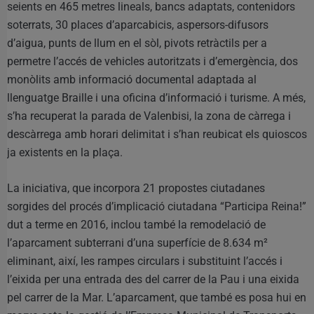
seients en 465 metres lineals, bancs adaptats, contenidors
soterrats, 30 places d’aparcabicis, aspersors-difusors
d’aigua, punts de llum en el sòl, pivots retràctils per a
permetre l’accés de vehicles autoritzats i d’emergència, dos
monòlits amb informació documental adaptada al
llenguatge Braille i una oficina d’informació i turisme. A més,
s’ha recuperat la parada de Valenbisi, la zona de càrrega i
descàrrega amb horari delimitat i s’han reubicat els quioscos
ja existents en la plaça.
La iniciativa, que incorpora 21 propostes ciutadanes
sorgides del procés d’implicació ciutadana “Participa Reina!”
dut a terme en 2016, inclou també la remodelació de
l’aparcament subterrani d’una superfície de 8.634 m²
eliminant, així, les rampes circulars i substituint l’accés i
l’eixida per una entrada des del carrer de la Pau i una eixida
pel carrer de la Mar. L’aparcament, que també es posa hui en