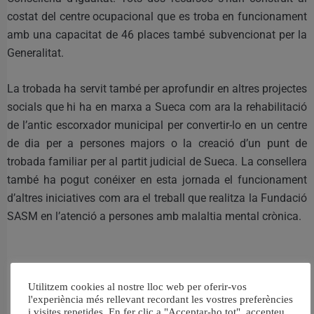
costat del centre ocupacional que es troba en funcionament
amb una capacitat de 46 places també subvencionat per la
Generalitat.
La trobada ha servit també per aprofundir en altres projectes
socials que hi ha en marxa a Sueca com ara la rehabilitació
de l’antic escorxador municipal per convertir-lo en un centre
de dia per a persones majors o la creació d’un punt de
trobada familiar per al partit judicial de Sueca. La consellera
també ha pogut conéixer en esta jornada el funcionament
d’altres iniciatives com ara el treball que realitza la Fundació
SASM en l’atenció a persones amb malaltia mental crònica.
Utilitzem cookies al nostre lloc web per oferir-vos
RELACIONAT
l'experiència més rellevant recordant les vostres preferències
i visites repetides. En fer clic a "Acceptar-ho tot", accepteu