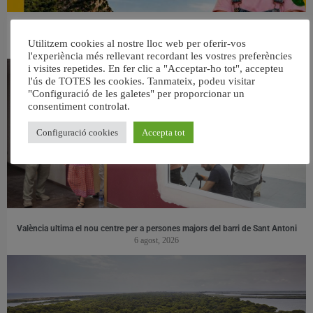
👀 Una mirada atenta puede marcar la diferencia.
Utilitzem cookies al nostre lloc web per oferir-vos
31 juliol, 2026
l'experiència més rellevant recordant les vostres preferències
i visites repetides. En fer clic a "Acceptar-ho tot", accepteu
l'ús de TOTES les cookies. Tanmateix, podeu visitar
"Configuració de les galetes" per proporcionar un
consentiment controlat.
Configuració cookies
Accepta tot
València ultima el nou centre per a persones majors del barri de Sant Antoni
6 agost, 2026