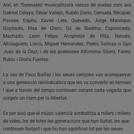
Així, en ‘Serenates’ musicalitzarà versos de poetes com ara
Gabriel Celaya, César Vallejo, Rubén Darío, Cernuda, Bécquer,
Pavese, Espriu, Xavier Lete, Quevedo, Jorge Manrique,
Goytisolo, Blas de Otero, Gil de Biedma, Espronceda,
Machado, León Felipe, Arcipreste de Hita, Neruda,
Altolaguirre, Lorca, Miguel Hernández, Pedro Salinas o San
Juan de la Cruz; i de les poetesses Alfonsina Storni, Fanny
Rubio i Gloria Fuertes.
La veu de Paco Ibáñez i les seues cançons van acompanyar
a una generació reivindicativa que les va convertir en himnes
i que a través del temps continuen sonant cada vegada que
sorgeix un clam per la llibertat.
És per això que el músic valencià simbolitza a milers i milers
de vides, les de totes les generacions que han lluitat, les que
continuen lluitant i que ho han sacrificat tot per les seues