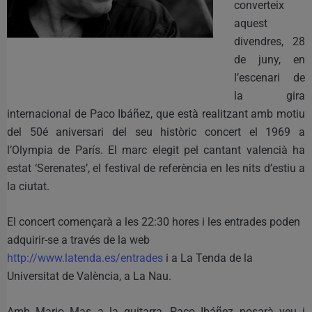
converteix
aquest
divendres, 28
de juny, en
l’escenari de
la gira
internacional de Paco Ibáñez, que està realitzant amb motiu
del 50é aniversari del seu històric concert el 1969 a
l’Olympia de París. El marc elegit pel cantant valencià ha
estat ‘Serenates’, el festival de referència en les nits d’estiu a
la ciutat.
El concert començarà a les 22:30 hores i les entrades poden
adquirir-se a través de la web
http://www.latenda.es/entrades
i a La Tenda de la
Universitat de València, a La Nau.
Amb Mario Mas a la guitarra, Paco Ibáñez posarà veu i