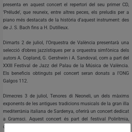
presenta en aquest concert el repertori del seu primer CD,
‘Prélude’, que reuneix, entre altres peces, els preludis per a
piano més destacats de la història d’aquest instrument: des
de J. S. Bach fins a H. Dutilleux.
Dimarts 2 de juliol, l’Orquestra de València presentarà una
selecció d’obres jazzístiques per a orquestra simfònica dels
autors A. Copland, G. Gershwin i A. Sandoval, com a part del
XXIII Festival de Jazz del Palau de la Música de València.
Els beneficis obtinguts pel concert seran donats a l’ONG
Galgos 112.
Dimecres 3 de juliol, Tenores di Neoneli, un dels màxims
exponents de les antigues tradicions musicals de la gran illa
mediterrània italiana de Sardenya, oferirà un concert dedicat
a Gramsci. Aquest concert és part del festival Polirítmia,
organitzat per l’Institut Valencià de Cultura.