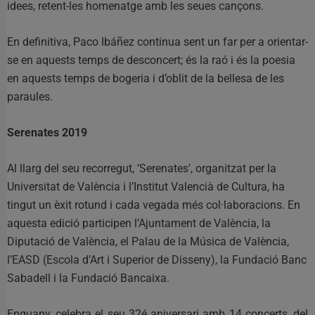
idees, retent-les homenatge amb les seues cançons.
En definitiva, Paco Ibáñez continua sent un far per a orientar-
se en aquests temps de desconcert; és la raó i és la poesia
en aquests temps de bogeria i d’oblit de la bellesa de les
paraules.
Serenates 2019
Al llarg del seu recorregut, ‘Serenates’, organitzat per la
Universitat de València i l’Institut Valencià de Cultura, ha
tingut un èxit rotund i cada vegada més col·laboracions. En
aquesta edició participen l’Ajuntament de València, la
Diputació de València, el Palau de la Música de València,
l’EASD (Escola d’Art i Superior de Disseny), la Fundació Banc
Sabadell i la Fundació Bancaixa.
Enguany, celebra el seu 32é aniversari amb 14 concerts, del