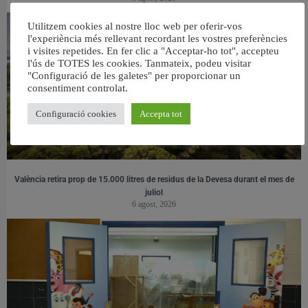
Utilitzem cookies al nostre lloc web per oferir-vos
l'experiència més rellevant recordant les vostres preferències
i visites repetides. En fer clic a "Acceptar-ho tot", accepteu
l'ús de TOTES les cookies. Tanmateix, podeu visitar
"Configuració de les galetes" per proporcionar un
consentiment controlat.
Configuració cookies
Accepta tot
València retira prop de 15.000 litres de residus de la Devesa durant el mes de
juliol
6 agost, 2026