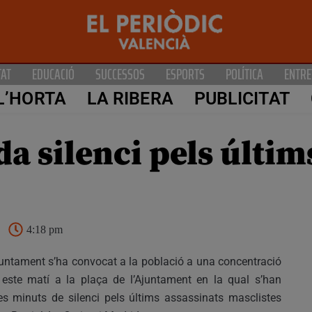
TAT
EDUCACIÓ
SUCCESSOS
ESPORTS
POLÍTICA
ENTRE
L’HORTA
LA RIBERA
PUBLICITAT
a silenci pels últim
4:18 pm
juntament s’ha convocat a la població a una concentració
 este matí a la plaça de l’Ajuntament en la qual s’han
es minuts de silenci pels últims assassinats masclistes