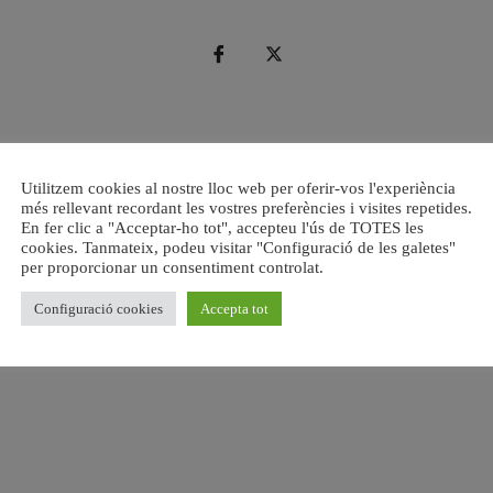
Utilitzem cookies al nostre lloc web per oferir-vos l'experiència
més rellevant recordant les vostres preferències i visites repetides.
En fer clic a "Acceptar-ho tot", accepteu l'ús de TOTES les
cookies. Tanmateix, podeu visitar "Configuració de les galetes"
per proporcionar un consentiment controlat.
Configuració cookies
Accepta tot