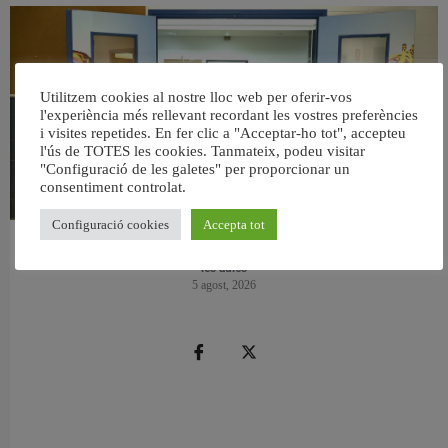
Utilitzem cookies al nostre lloc web per oferir-vos
l'experiència més rellevant recordant les vostres preferències
i visites repetides. En fer clic a "Acceptar-ho tot", accepteu
l'ús de TOTES les cookies. Tanmateix, podeu visitar
"Configuració de les galetes" per proporcionar un
consentiment controlat.
Configuració cookies
Accepta tot
València reforma l’Escola Infantil Pardalets i instal·larà aire condicionat a totes
les aules
5 agost, 2026