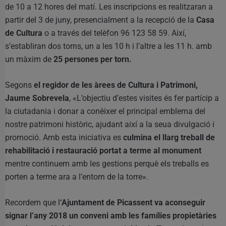
de 10 a 12 hores del matí. Les inscripcions es realitzaran a
partir del 3 de juny, presencialment a la recepció de la
Casa
de Cultura
o a través del telèfon 96 123 58 59. Així,
s’establiran dos torns, un a les 10 h i l’altre a les 11 h. amb
un màxim de
25 persones per torn.
Segons
el regidor de les àrees de Cultura i Patrimoni,
Jaume Sobrevela
, «L’objectiu d’estes visites és fer partícip a
la ciutadania i donar a conèixer el principal emblema del
nostre patrimoni històric, ajudant així a la seua divulgació i
promoció. Amb esta iniciativa es
culmina el llarg treball de
rehabilitació i restauració portat a terme al monument
mentre continuem amb les gestions perquè els treballs es
porten a terme ara a l’entorn de la torre».
Recordem que l
‘Ajuntament de Picassent va aconseguir
signar l’any 2018 un conveni amb les famílies propietàries