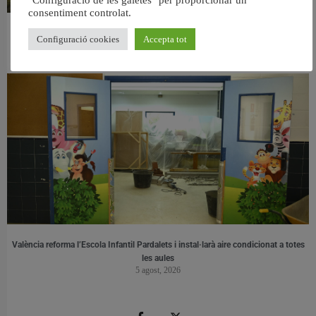
"Configuració de les galetes" per proporcionar un
consentiment controlat.
València retira prop de 15.000 litres de residus de la Devesa durant el mes de
Configuració cookies
Accepta tot
juliol
6 agost, 2026
València reforma l’Escola Infantil Pardalets i instal·larà aire condicionat a totes
les aules
5 agost, 2026