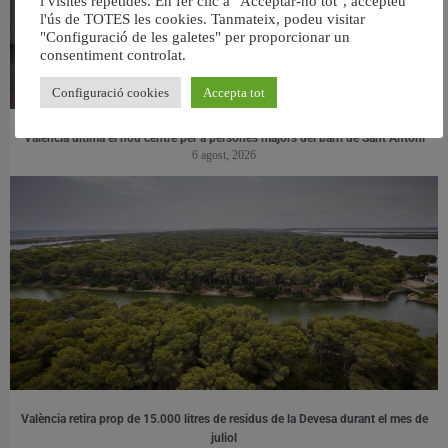
i visites repetides. En fer clic a "Acceptar-ho tot", accepteu
l'ús de TOTES les cookies. Tanmateix, podeu visitar
"Configuració de les galetes" per proporcionar un
consentiment controlat.
Configuració cookies
Accepta tot
València ultima el nou centre per a persones majors del barri de Sant Antoni
6 agost, 2026
València retira prop de 15.000 litres de residus de la Devesa durant el mes de
juliol