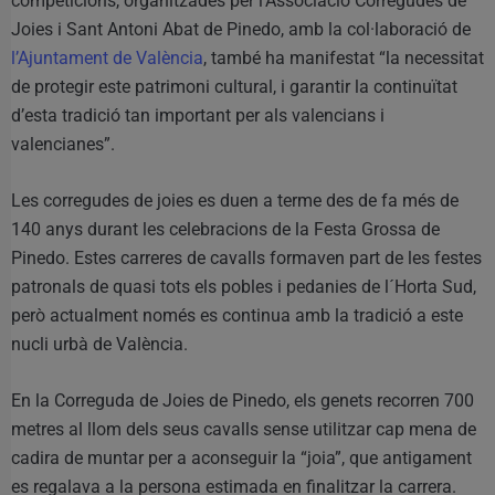
competicions, organitzades per l’Associació Corregudes de
Joies i Sant Antoni Abat de Pinedo, amb la col·laboració de
l’Ajuntament de València
, també ha manifestat “la necessitat
de protegir este patrimoni cultural, i garantir la continuïtat
d’esta tradició tan important per als valencians i
valencianes”.
Les corregudes de joies es duen a terme des de fa més de
140 anys durant les celebracions de la Festa Grossa de
Pinedo. Estes carreres de cavalls formaven part de les festes
patronals de quasi tots els pobles i pedanies de l´Horta Sud,
però actualment només es continua amb la tradició a este
nucli urbà de València.
En la Correguda de Joies de Pinedo, els genets recorren 700
metres al llom dels seus cavalls sense utilitzar cap mena de
cadira de muntar per a aconseguir la “joia”, que antigament
es regalava a la persona estimada en finalitzar la carrera.