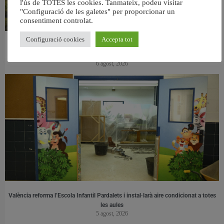
l'ús de TOTES les cookies. Tanmateix, podeu visitar
"Configuració de les galetes" per proporcionar un
consentiment controlat.
Configuració cookies
Accepta tot
València retira prop de 15.000 litres de residus de la Devesa durant el mes de
juliol
6 agost, 2026
València reforma l’Escola Infantil Pardalets i instal·larà aire condicionat a totes
les aules
5 agost, 2026