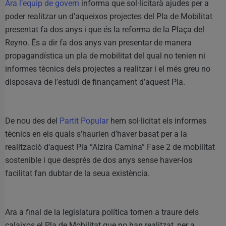
Ara l’equip de govern
informa que sol·licitarà ajudes per a
poder realitzar un d’aqueixos projectes del Pla de Mobilitat
presentat fa dos anys i que és la reforma de la Plaça del
Reyno. És a dir fa dos anys van presentar de manera
propagandística un pla de mobilitat del qual no tenien ni
informes tècnics dels projectes a realitzar i el més greu no
disposava de l’estudi de finançament d’aquest Pla.
De nou des del
Partit Popular
hem sol·licitat els informes
tècnics en els quals s’haurien d’haver basat per a la
realització d’aquest Pla “Alzira Camina” Fase 2 de mobilitat
sostenible i que després de dos anys sense haver-los
facilitat fan dubtar de la seua existència.
Ara a final de la legislatura política tornen a traure dels
calaixos el Pla de Mobilitat que no han realitzat, per a