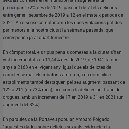
sexuals comeses en el municipi han augmentat un
preocupant 72% des de 2019, passant de 7 fets delictius
entre gener i setembre de 2019 a 12 en el mateix període de
2021. Això sense comptar amb les dues violacions patides
per menors a la nostra ciutat la setmana passada, que
corresponen ja al quart trimestre.
En còmput total, els tipus penals comeses a la ciutat s’han
vist incrementats un 11,44% des de 2019, de 1941 fa dos
anys a 2163 en el vigent any. Igual que els delictes de
caràcter sexual, els robatoris amb força en domicilis i
establiments també destaquen pel seu augment, passant de
122 a 211 (un 73% més), així com els delictes per tràfic de
drogues, amb un increment de 17 en 2019 a 31 en 2021 (un
augment del 82%).
En paraules de la Portaveu popular, Amparo Folgado
“aquestes dades sobre delictes sexuals evidencien la