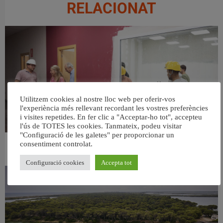
RELACIONAT
Utilitzem cookies al nostre lloc web per oferir-vos
l'experiència més rellevant recordant les vostres preferències
i visites repetides. En fer clic a "Acceptar-ho tot", accepteu
l'ús de TOTES les cookies. Tanmateix, podeu visitar
"Configuració de les galetes" per proporcionar un
consentiment controlat.
València ultima el nou centre per a persones majors del barri de Sant Antoni
6 agost, 2026
Configuració cookies
Accepta tot