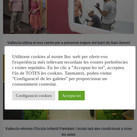
València ultima el nou centre per a persones majors del barri de Sant Antoni
6 agost, 2026
Utilitzem cookies al nostre lloc web per oferir-vos
l'experiència més rellevant recordant les vostres preferències
i visites repetides. En fer clic a "Acceptar-ho tot", accepteu
l'ús de TOTES les cookies. Tanmateix, podeu visitar
"Configuració de les galetes" per proporcionar un
consentiment controlat.
Configuració cookies
Accepta tot
València reforma l’Escola Infantil Pardalets i instal·larà aire condicionat a totes
les aules