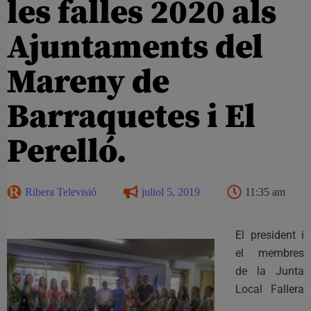
les falles 2020 als
Ajuntaments del
Mareny de
Barraquetes i El
Perelló.
Ribera Televisió
juliol 5, 2019
11:35 am
El president i
el membres
de la Junta
Local Fallera