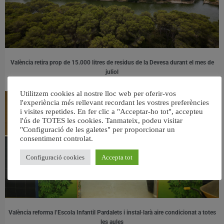
València retira prop de 15.000 litres de residus de la Devesa durant el mes de
juliol
6 agost, 2026
Utilitzem cookies al nostre lloc web per oferir-vos
l'experiència més rellevant recordant les vostres preferències
i visites repetides. En fer clic a "Acceptar-ho tot", accepteu
l'ús de TOTES les cookies. Tanmateix, podeu visitar
"Configuració de les galetes" per proporcionar un
consentiment controlat.
Configuració cookies
Accepta tot
València reforma l’Escola Infantil Pardalets i instal·larà aire condicionat a totes
les aules