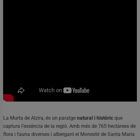
La Murta de Alzira, és un paratge
natural i històric
que
captura l’essència de la regió. Amb més de 765 hectàrees de
flora i fauna diverses i albergant el Monestir de Santa Maria