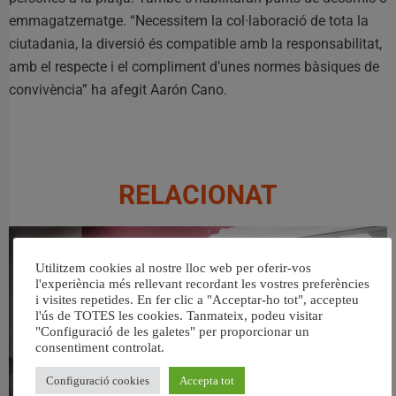
emmagatzematge. “Necessitem la col·laboració de tota la
ciutadania, la diversió és compatible amb la responsabilitat,
amb el respecte i el compliment d’unes normes bàsiques de
convivència” ha afegit Aarón Cano.
RELACIONAT
Utilitzem cookies al nostre lloc web per oferir-vos
l'experiència més rellevant recordant les vostres preferències
i visites repetides. En fer clic a "Acceptar-ho tot", accepteu
l'ús de TOTES les cookies. Tanmateix, podeu visitar
"Configuració de les galetes" per proporcionar un
consentiment controlat.
Configuració cookies
Accepta tot