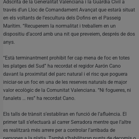
Adscrita de la Generalitat Valenciana i la Guàrdia Civil a
través d’un Lloc de Comandament Avançat que estarà situat
en els voltants de l’escultura dels Dofins en el Passeig
Marítim. “Recuperem la normalitat i treballem en un
dispositiu d’acord amb una nit que preveiem, després de dos
anys.
“Està terminantment prohibit fer cap mena de foc en totes
les platges del Sud” ha recordat el regidor Aarón Cano
davant la proximitat del parc natural i el risc que poguera
iniciar-se un foc en una de les reserves naturals de major
valor ecològic de la Comunitat Valenciana. “Ni fogueres, ni
fanalets … res” ha recordat Cano.
Els talls de trànsit s’establiran en funció de l’afluència. El
primer tall s’efectuarà al carrer Serradora mentre que l’altre
es realitzarà més arrere per a controlar l’arribada de
persones a la platja. També s’habilitaran punts de decomís o