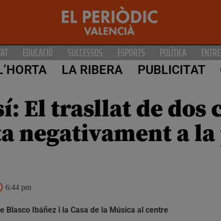
TAT
EDUCACIÓ
SUCCESSOS
ESPORTS
POLÍTICA
ENTRE
L’HORTA
LA RIBERA
PUBLICITAT
 El trasllat de dos c
ta negativament a la
6:44 pm
 de Blasco Ibáñez i la Casa de la Música al centre