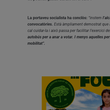
La portaveu socialista ha conclòs:
“instem
l’al
convocatòries.
Està àmpliament demostrat que la
cal cuidar-la i això passa per facilitar l’exercici d
autobús per a anar a votar. I menys aquelles pers
mobilitat”.