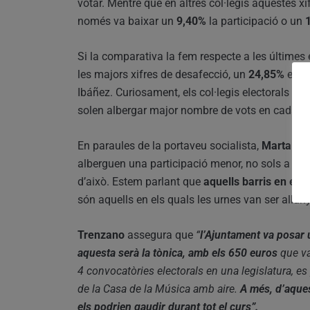
votar. Mentre que en altres col·legis aquestes x
només va baixar un
9,40%
la participació o un
Si la comparativa la fem respecte a les últimes
les majors xifres de desafecció, un
24,85%
en el
Ibáñez. Curiosament, els col·legis electorals tra
solen albergar major nombre de vots en cada ta
En paraules de la portaveu socialista,
Marta
Tr
alberguen una participació menor, no sols a Alg
d’això. Estem parlant que
aquells barris en els 
són aquells en els quals les urnes van ser allun
Trenzano
assegura que
“
l’Ajuntament va posar u
aquesta serà la tònica, amb els 650 euros
que va
4 convocatòries electorals en una legislatura, es
de la Casa de la Música amb aire.
A més, d’aques
els podrien gaudir durant tot el curs”.