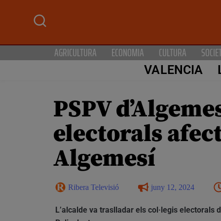
AGRICULTURA
ECONOMIA
CULTURA
SOCIE
VALENCIA
PSPV d’Algemesí:
electorals afec
Algemesí
Ribera Televisió
juny 12, 2024
L’alcalde va traslladar els col·legis electorals