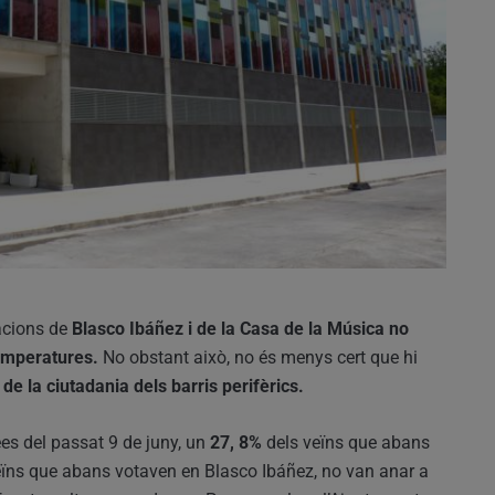
lacions de
Blasco Ibáñez i de la Casa de la Música no
temperatures.
No obstant això, no és menys cert que hi
de la ciutadania dels barris perifèrics.
ees del passat 9 de juny, un
27, 8%
dels veïns que abans
ïns que abans votaven en Blasco Ibáñez, no van anar a