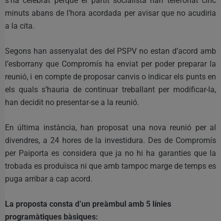
s’ha celebrat perquè el partit socialista han telefonat cinc
minuts abans de l’hora acordada per avisar que no acudiria
a la cita.
Segons han assenyalat des del PSPV no estan d’acord amb
l’esborrany que Compromís ha enviat per poder preparar la
reunió, i en compte de proposar canvis o indicar els punts en
els quals s’hauria de continuar treballant per modificar-la,
han decidit no presentar-se a la reunió.
En última instància, han proposat una nova reunió per al
divendres, a 24 hores de la investidura. Des de Compromís
per Paiporta es considera que ja no hi ha garanties que la
trobada es produïsca ni que amb tampoc marge de temps es
puga arribar a cap acord.
La proposta consta d’un preàmbul amb 5 línies
programàtiques bàsiques: