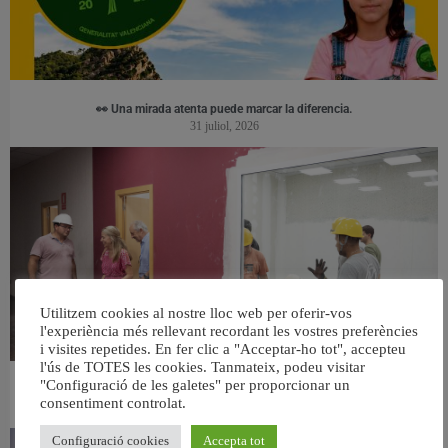
👀 Una mirada atenta puede marcar la diferencia.
31 juliol, 2026
Utilitzem cookies al nostre lloc web per oferir-vos
l'experiència més rellevant recordant les vostres preferències
i visites repetides. En fer clic a "Acceptar-ho tot", accepteu
l'ús de TOTES les cookies. Tanmateix, podeu visitar
"Configuració de les galetes" per proporcionar un
València ultima el nou centre per a persones majors del barri de Sant Antoni
consentiment controlat.
6 agost, 2026
Configuració cookies
Accepta tot