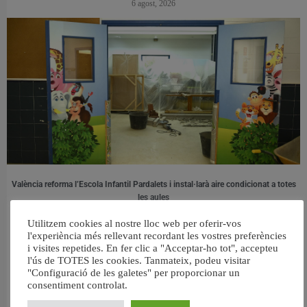
6 agost, 2026
València reforma l’Escola Infantil Pardalets i instal·larà aire condicionat a totes
les aules
5 agost, 2026
Utilitzem cookies al nostre lloc web per oferir-vos
l'experiència més rellevant recordant les vostres preferències
i visites repetides. En fer clic a "Acceptar-ho tot", accepteu
l'ús de TOTES les cookies. Tanmateix, podeu visitar
"Configuració de les galetes" per proporcionar un
consentiment controlat.