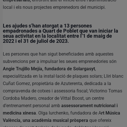
local i els nous projectes emprenedors del municipi.
Les ajudes s’han atorgat a 13 persones
empadronades a Quart de Poblet que van iniciar la
seua activitat en la localitat entre l’1 de maig de
2022 i el 31 de juliol de 2023.
Les persones que han sigut beneficiades amb aquestes
subvencions per a impulsar les seues emprenedories són
Angie Trujillo Mejía, fundadora de Solargasyt
,
especialitzada en la instal·lació de plaques solars; Lliri blanc
Cuñat Gomez, propietària de Azuterenta, dedicada a la
compravenda de cotxes i assessoria fiscal; Victorino Tomas
Cordoba Madero, creador de Vittal Boost, un centre
d’entrenament personal amb
assessorament nutricional i
medicina xinesa
. Olga Iurchenko, fundadora de A
rt Música
València, una acadèmia musical pròspera
que ofereix