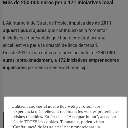
Més de 250.000 euros per a 171 iniciatives local
L’Ajuntament de Quart de Poblet impulsa
des de 2011
aquest tipus d’ajudes
que contribueixen a fomentar
iniciatives empresarials que han demostrat ser una
excel·lent via per a la creació de llocs de treball.
Des de 2011 s’han entregat ajudes per valor de
240.000
euros, aproximadament, a 172 iniciatives emprenedores
impulsades
per veïns i veïnes del municipi.
RELACIONAT
Utilitzem cookies al nostre lloc web per oferir-vos
l'experiència més rellevant recordant les vostres preferències
i visites repetides. En fer clic a "Acceptar-ho tot", accepteu
l'ús de TOTES les cookies. Tanmateix, podeu visitar
"Configuració de les galetes" per proporcionar un