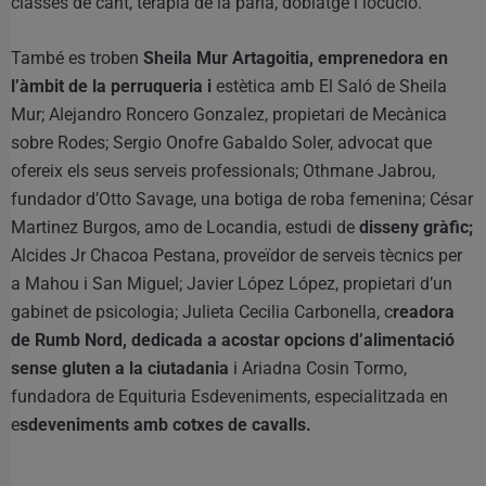
classes de cant, teràpia de la parla, doblatge i locució.
També es troben
Sheila Mur Artagoitia, emprenedora en
l’àmbit de la perruqueria i
estètica amb El Saló de Sheila
Mur; Alejandro Roncero Gonzalez, propietari de Mecànica
sobre Rodes; Sergio Onofre Gabaldo Soler, advocat que
ofereix els seus serveis professionals; Othmane Jabrou,
fundador d’Otto Savage, una botiga de roba femenina; César
Martinez Burgos, amo de Locandia, estudi de
disseny gràfic;
Alcides Jr Chacoa Pestana, proveïdor de serveis tècnics per
a Mahou i San Miguel; Javier López López, propietari d’un
gabinet de psicologia; Julieta Cecilia Carbonella, c
readora
de Rumb Nord, dedicada a acostar opcions d’alimentació
sense gluten a la ciutadania
i Ariadna Cosin Tormo,
fundadora de Equituria Esdeveniments, especialitzada en
e
sdeveniments amb cotxes de cavalls.