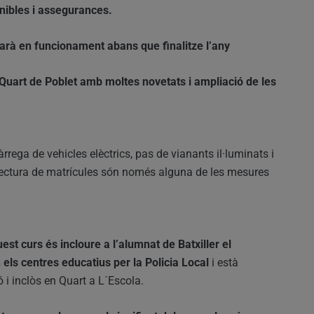
nibles i assegurances.
tarà en funcionament abans que finalitze l’any
Quart de Poblet amb moltes novetats i ampliació de les
àrrega de vehicles elèctrics, pas de vianants il·luminats i
 lectura de matrícules són només alguna de les mesures
st curs és incloure a l’alumnat de Batxiller el
els centres educatius per la Policia Local
i està
ó i inclòs en Quart a L´Escola.