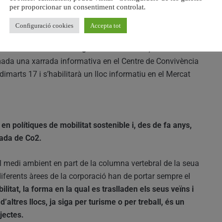
per proporcionar un consentiment controlat.
Configuració cookies
Accepta tot
, l’Ajuntament sortejarà dues bicicletes entre els
ue se celebra el diumenge 22 de setembre, coincidint
ada una xarrada informativa en el Centre de Convivència
dimarts 17 i s’habilitarà un lloc informatiu en el Mercat
 en polítiques de mobilitat sostenible i, des de fa anys,
jada de Co2.
pel medi ambient en part de la columna vertebral de la seua
diferents àrees de la corporació han de portar sempre el
ilitat, la forma en la qual es traslladen els seus veïns i
d’altres llocs, ja siga per turisme o per treball, és un
jectes.