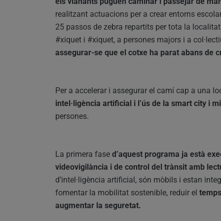
els vianants puguen caminar i passejar de mane
realitzant actuacions per a crear entorns escol
25 passos de zebra repartits per tota la localit
#xiquet i #xiquet, a persones majors i a col·le
assegurar-se que el cotxe ha parat abans de c
Per a accelerar i assegurar el camí cap a una lo
intel·ligència artificial i l’ús de la smart city i 
persones.
La primera fase
d’aquest programa ja està execu
videovigilància i de control del trànsit amb lec
d’intel·ligència artificial, són mòbils i estan inte
fomentar la mobilitat sostenible, reduir el
temps
augmentar la seguretat.