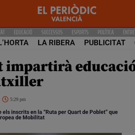
TAT
EDUCACIÓ
SUCCESSOS
ESPORTS
POLÍTICA
ENTRE
L’HORTA
LA RIBERA
PUBLICITAT
t impartirà educació
txiller
5:29 pm
 els inscrits en la “Ruta per Quart de Poblet” que
ropea de Mobilitat