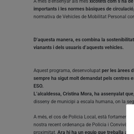
A més d’ensenyar als més
xicotets com s’ha de 
importants i les normes bàsiques de circulació
normativa de Vehicles de Mobilitat Personal com 
D’aquesta manera, es combina la sostenibilitat
vianants i dels usuaris d’aquests vehicles.
Aquest programa, desenvolupat
per les àrees d’
sempre ha sigut molt demandat pels centres esc
ESO.
L’alcaldessa, Cristina Mora, ha assenyalat que
disseny de municipi a escala humana, on la segure
A més, el cos de Policia Local, està fortament i
nostra recent ordenança de Policia i Convivència
proximitat.
Ara hi ha un equip que treballa amb 