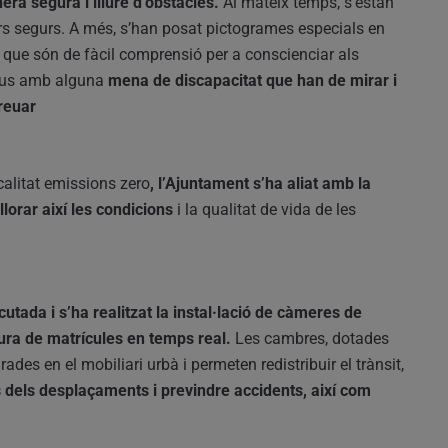
ra segura i lliure d’obstacles.
Al mateix temps, s’estan
ars segurs. A més, s’han posat pictogrames especials en
at que són de fàcil comprensió per a conscienciar als
ctius amb alguna
mena de discapacitat que han de mirar i
reuar
calitat emissions zero
, l’Ajuntament s’ha aliat amb la
millorar així les condicions
i la qualitat de vida de les
tada i s’ha realitzat la instal·lació de càmeres de
tura de matrícules en temps real.
Les cambres, dotades
grades en el mobiliari urbà i permeten redistribuir el trànsit,
 dels desplaçaments i previndre accidents, així com