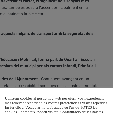
travessar el carrer, el significat dels senyals més
,
ara també es posarà l’accent principalment en la
el patinet o la bicicleta.
 aquests mitjans de transport amb la seguretat dels
Educació i Mobilitat, forma part de Quart a l´Escola i
olars del municipi per als cursos Infantil, Primària i
, des de l’Ajuntament,
“Continuem avançant en un
tat i l’accessibilitat són dues de les nostres prioritats.
mplicat en aquest nou projecte, en la línia que marca la
Utilitzem cookies al nostre lloc web per oferir-vos l'experiència
més rellevant recordant les vostres preferències i visites repetides.
, en la qual vam voler potenciar la figura de l’agent de
En fer clic a "Acceptar-ho tot", accepteu l'ús de TOTES les
joves en els instituts a diferents nivells i ara, també en
cookies. Tanmateix, podeu visitar "Configuració de les galetes"