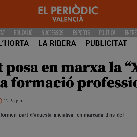
TAT
EDUCACIÓ
SUCCESSOS
ESPORTS
POLÍTICA
ENTRE
L’HORTA
LA RIBERA
PUBLICITAT
t posa en marxa la 
la formació professi
12:28 pm
 formen part d’aquesta iniciativa, emmarcada dins del