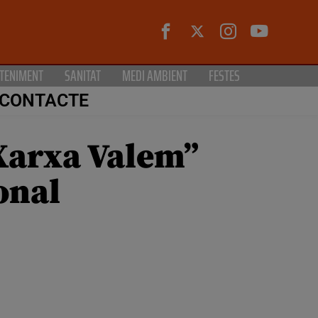
TENIMENT
SANITAT
MEDI AMBIENT
FESTES
CONTACTE
“Xarxa Valem”
onal