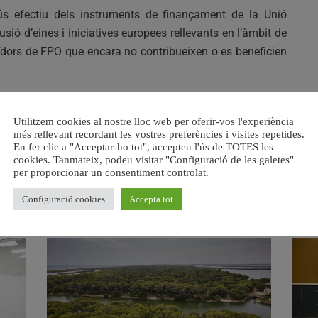
s efectiu dels instruments de finançament de la Unió
sió d’eines i iniciatives europees rellevants en l’àmbit de
veïdors de FPO que encara no contribueixen o es beneficien
ocupació a la Comunitat Valenciana i ampliar les aliances
Utilitzem cookies al nostre lloc web per oferir-vos l'experiència
it dels projectes europeus, millorant d’aquesta manera els
més rellevant recordant les vostres preferències i visites repetides.
En fer clic a "Acceptar-ho tot", accepteu l'ús de TOTES les
cookies. Tanmateix, podeu visitar "Configuració de les galetes"
per proporcionar un consentiment controlat.
Configuració cookies
Accepta tot
RELACIONAT