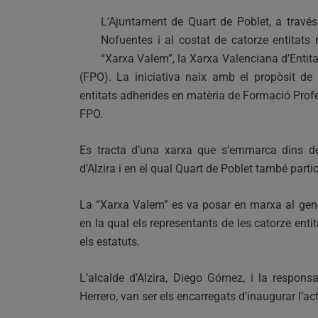
L’Ajuntament de Quart de Poblet, a través
Nofuentes i al costat de catorze entitat
“Xarxa Valem”, la Xarxa Valenciana d’Entit
(FPO). La iniciativa naix amb el propòsit de 
entitats adherides en matèria de Formació Profes
FPO.
Es tracta d’una xarxa que s’emmarca dins del
d’Alzira i en el qual Quart de Poblet també parti
La “Xarxa Valem” es va posar en marxa al gene
en la qual els representants de les catorze ent
els estatuts.
L’alcalde d’Alzira, Diego Gómez, i la respo
Herrero, van ser els encarregats d’inaugurar l’ac