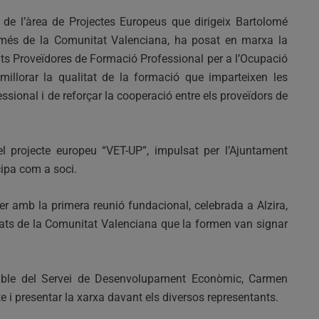
 de l’àrea de Projectes Europeus que dirigeix Bartolomé
s més de la Comunitat Valenciana, ha posat en marxa la
ats Proveïdores de Formació Professional per a l’Ocupació
millorar la qualitat de la formació que imparteixen les
sional i de reforçar la cooperació entre els proveïdors de
 projecte europeu “VET-UP”, impulsat per l’Ajuntament
cipa com a soci.
r amb la primera reunió fundacional, celebrada a Alzira,
itats de la Comunitat Valenciana que la formen van signar
nsable del Servei de Desenvolupament Econòmic, Carmen
te i presentar la xarxa davant els diversos representants.