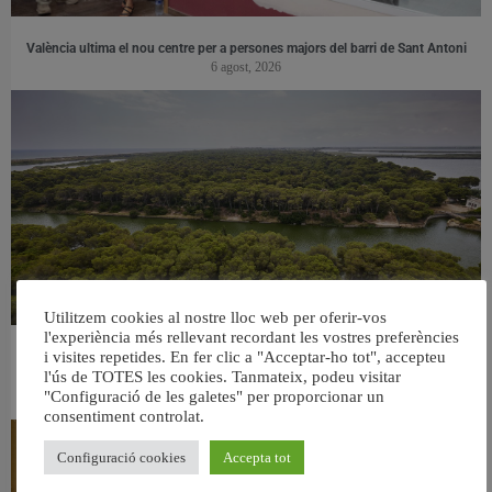
València ultima el nou centre per a persones majors del barri de Sant Antoni
6 agost, 2026
Utilitzem cookies al nostre lloc web per oferir-vos
l'experiència més rellevant recordant les vostres preferències
i visites repetides. En fer clic a "Acceptar-ho tot", accepteu
València retira prop de 15.000 litres de residus de la Devesa durant el mes de
l'ús de TOTES les cookies. Tanmateix, podeu visitar
juliol
"Configuració de les galetes" per proporcionar un
6 agost, 2026
consentiment controlat.
Configuració cookies
Accepta tot