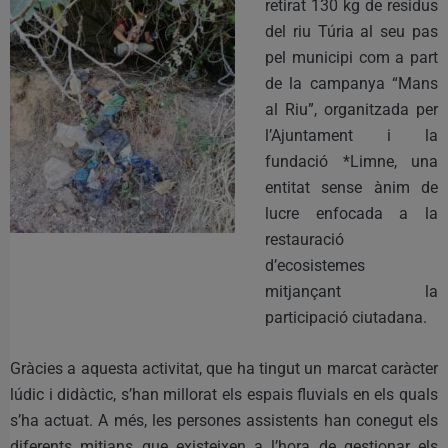
retirat 130 kg de residus
del riu Túria al seu pas
pel municipi com a part
de la campanya “Mans
al Riu”, organitzada per
l’Ajuntament i la
fundació *Limne, una
entitat sense ànim de
lucre enfocada a la
restauració
d’ecosistemes
mitjançant la
participació ciutadana.
Gràcies a aquesta activitat, que ha tingut un marcat caràcter
lúdic i didàctic, s’han millorat els espais fluvials en els quals
s’ha actuat. A més, les persones assistents han conegut els
diferents mitjans que existeixen a l’hora de gestionar els