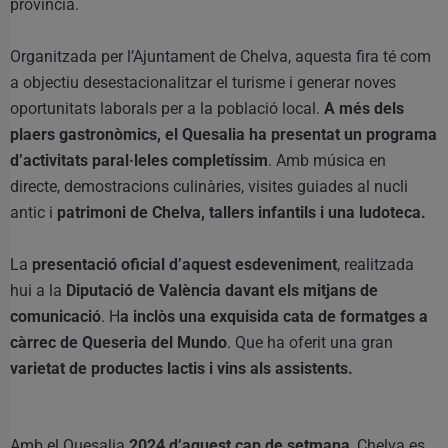
província.
Organitzada per l’Ajuntament de Chelva, aquesta fira té com
a objectiu desestacionalitzar el turisme i generar noves
oportunitats laborals per a la població local.
A més dels
plaers gastronòmics, el Quesalia ha presentat un programa
d’activitats paral·leles completíssim
. Amb música en
directe, demostracions culinàries, visites guiades al nucli
antic i
patrimoni de Chelva, tallers infantils i una ludoteca.
La
presentació oficial d’aquest esdeveniment
, realitzada
hui a la
Diputació de València davant els mitjans de
comunicació
. H
a inclòs una exquisida cata de formatges a
càrrec de Queseria del Mundo
. Que ha oferit una gran
varietat de productes lactis i vins als assistents.
Amb el Quesalia
2024 d’aquest cap de setmana
, Chelva es