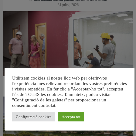
31 juliol, 2026
Utilitzem cookies al nostre lloc web per oferir-vos
l'experiència més rellevant recordant les vostres preferències
València ultima el nou centre per a persones majors del barri de Sant Antoni
i visites repetides. En fer clic a "Acceptar-ho tot", accepteu
6 agost, 2026
l'ús de TOTES les cookies. Tanmateix, podeu visitar
"Configuració de les galetes" per proporcionar un
consentiment controlat.
Configuració cookies
Accepta tot