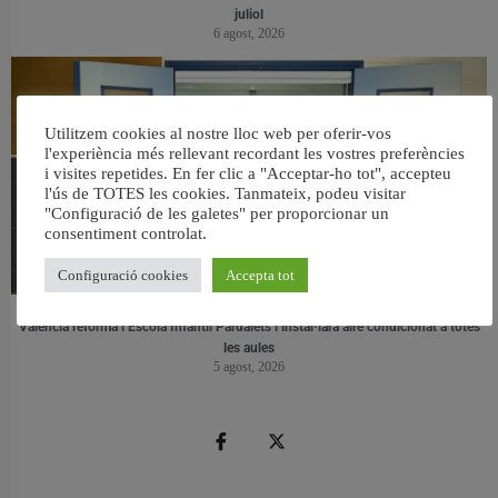
juliol
6 agost, 2026
Utilitzem cookies al nostre lloc web per oferir-vos
l'experiència més rellevant recordant les vostres preferències
i visites repetides. En fer clic a "Acceptar-ho tot", accepteu
l'ús de TOTES les cookies. Tanmateix, podeu visitar
"Configuració de les galetes" per proporcionar un
consentiment controlat.
Configuració cookies
Accepta tot
València reforma l’Escola Infantil Pardalets i instal·larà aire condicionat a totes
les aules
5 agost, 2026