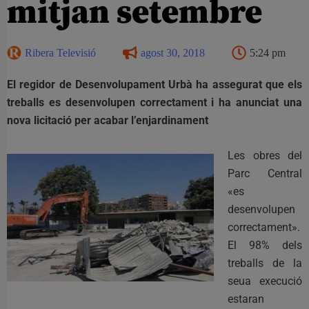
mitjan setembre
Ribera Televisió
agost 30, 2018
5:24 pm
El regidor de Desenvolupament Urbà ha assegurat que els
treballs es desenvolupen correctament i ha anunciat una
nova licitació per acabar l’enjardinament
Les obres del
Parc Central
«es
desenvolupen
correctament».
El 98% dels
treballs de la
seua execució
estaran