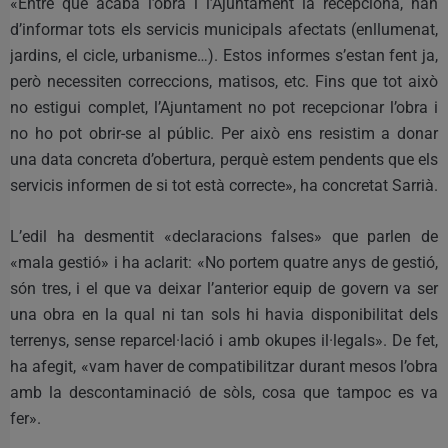
«Entre que acaba l’obra i l’Ajuntament la recepciona, han
d’informar tots els servicis municipals afectats (enllumenat,
jardins, el cicle, urbanisme…). Estos informes s’estan fent ja,
però necessiten correccions, matisos, etc. Fins que tot això
no estigui complet, l’Ajuntament no pot recepcionar l’obra i
no ho pot obrir-se al públic. Per això ens resistim a donar
una data concreta d’obertura, perquè estem pendents que els
servicis informen de si tot està correcte», ha concretat Sarrià.
L’edil ha desmentit «declaracions falses» que parlen de
«mala gestió» i ha aclarit: «No portem quatre anys de gestió,
són tres, i el que va deixar l’anterior equip de govern va ser
una obra en la qual ni tan sols hi havia disponibilitat dels
terrenys, sense reparcel·lació i amb okupes il·legals». De fet,
ha afegit, «vam haver de compatibilitzar durant mesos l’obra
amb la descontaminació de sòls, cosa que tampoc es va
fer».