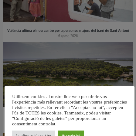
València ultima el nou centre per a persones majors del barri de Sant Antoni
6 agost, 2026
Utilitzem cookies al nostre lloc web per oferir-vos
l'experiència més rellevant recordant les vostres preferències
i visites repetides. En fer clic a "Acceptar-ho tot", accepteu
l'ús de TOTES les cookies. Tanmateix, podeu visitar
València retira prop de 15.000 litres de residus de la Devesa durant el mes de
"Configuració de les galetes" per proporcionar un
juliol
consentiment controlat.
6 agost, 2026
Configuració cookies
Accepta tot