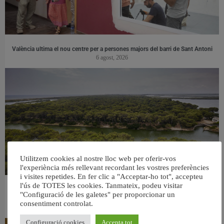
València ultima el nou centre per a persones majors del barri de Sant Antoni
6 agost, 2026
Utilitzem cookies al nostre lloc web per oferir-vos
l'experiència més rellevant recordant les vostres preferències
i visites repetides. En fer clic a "Acceptar-ho tot", accepteu
l'ús de TOTES les cookies. Tanmateix, podeu visitar
València retira prop de 15.000 litres de residus de la Devesa durant el mes de
"Configuració de les galetes" per proporcionar un
juliol
consentiment controlat.
6 agost, 2026
Configuració cookies
Accepta tot