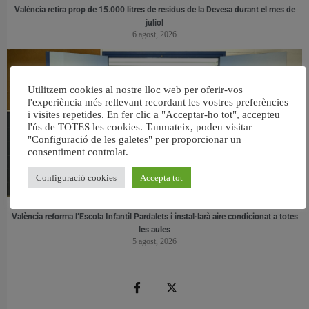
València retira prop de 15.000 litres de residus de la Devesa durant el mes de
juliol
6 agost, 2026
Utilitzem cookies al nostre lloc web per oferir-vos
l'experiència més rellevant recordant les vostres preferències
i visites repetides. En fer clic a "Acceptar-ho tot", accepteu
l'ús de TOTES les cookies. Tanmateix, podeu visitar
"Configuració de les galetes" per proporcionar un
consentiment controlat.
Configuració cookies
Accepta tot
València reforma l’Escola Infantil Pardalets i instal·larà aire condicionat a totes
les aules
5 agost, 2026