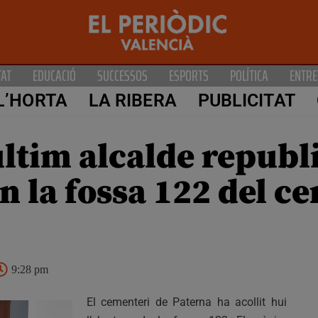
TAT
EDUCACIÓ
SUCCESSOS
ESPORTS
POLÍTICA
ENTRE
L’HORTA
LA RIBERA
PUBLICITAT
’últim alcalde republ
n la fossa 122 del c
9:28 pm
El cementeri de Paterna ha acollit hui