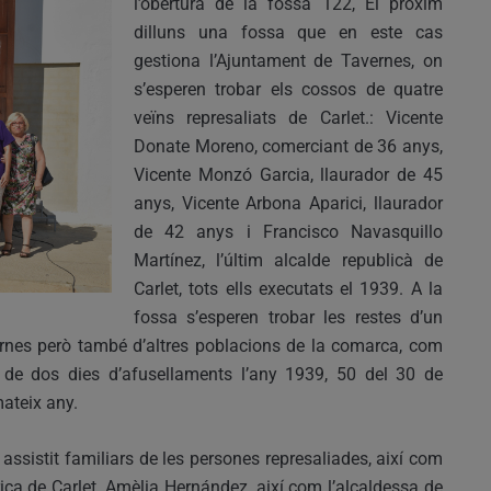
l’obertura de la fossa 122, El pròxim
dilluns una fossa que en este cas
gestiona l’Ajuntament de Tavernes, on
s’esperen trobar els cossos de quatre
veïns represaliats de Carlet.: Vicente
Donate Moreno, comerciant de 36 anys,
Vicente Monzó Garcia, llaurador de 45
anys, Vicente Arbona Aparici, llaurador
de 42 anys i Francisco Navasquillo
Martínez, l’últim alcalde republicà de
Carlet, tots ells executats el 1939. A la
fossa s’esperen trobar les restes d’un
vernes però també d’altres poblacions de la comarca, com
s de dos dies d’afusellaments l’any 1939, 50 del 30 de
ateix any.
 assistit familiars de les persones represaliades, així com
ica de Carlet, Amèlia Hernández, així com l’alcaldessa de