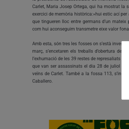
Carlet, Maria Josep Ortega, qui ha mostrat la 
exercici de memòria històrica:»hui estic ací per 
que tingueren lloc entre germans d’un mateix 
com hui aconseguim transmetre eixe valor fonam
Amb esta, són tres les fosses on s’està investiga
març, s’encetaren els treballs d’obertura de 
l’exhumació de les 39 restes de represaliats de 1
que van ser assassinats el dia 28 de juliol de 
veïns de Carlet. També a la fossa 113, s’indic
Caballero.