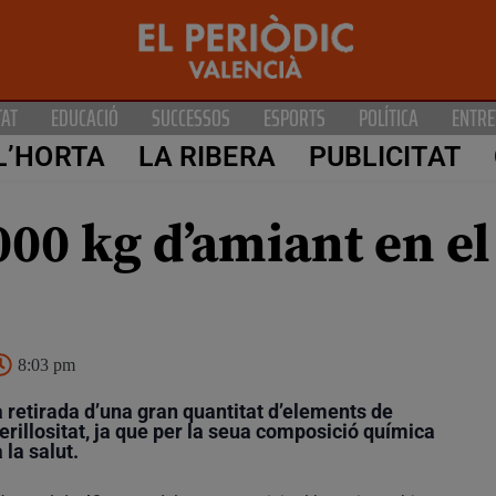
TAT
EDUCACIÓ
SUCCESSOS
ESPORTS
POLÍTICA
ENTRE
L’HORTA
LA RIBERA
PUBLICITAT
000 kg d’amiant en e
8:03 pm
a retirada d’una gran quantitat d’elements de
rillositat, ja que per la seua composició química
 la salut.