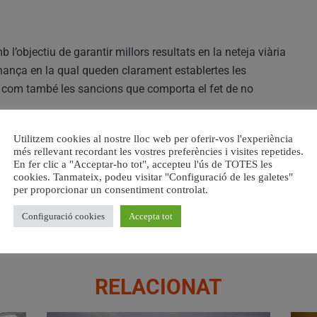
l’objectiu de garantir millors resultats en la neteja viària
nança en la qual queden clarament establertes les
xí com també les sancions que comporta el fet de no
Utilitzem cookies al nostre lloc web per oferir-vos l'experiència
 i molt greus, i en el cas del amiant es correspon a una
més rellevant recordant les vostres preferències i visites repetides.
ament de qualsevol tipus de residu quan s’haja posat en
En fer clic a "Acceptar-ho tot", accepteu l'ús de TOTES les
cookies. Tanmateix, podeu visitar "Configuració de les galetes"
duït un dany per al medi ambient”. I també “ Dipositar
per proporcionar un consentiment controlat.
ent incontrolat de qualsevol tipus de residus”. La
de fins a 3.000 euros.
Configuració cookies
Accepta tot
RELACIONAT