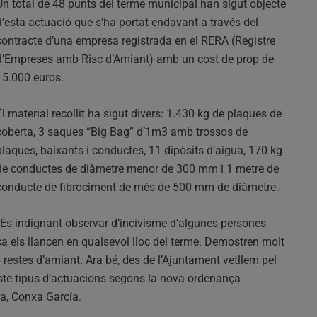
Un total de 48 punts del terme municipal han sigut objecte
d’esta actuació que s’ha portat endavant a través del
contracte d’una empresa registrada en el RERA (Registre
d’Empreses amb Risc d’Amiant) amb un cost de prop de
15.000 euros.
El material recollit ha sigut divers: 1.430 kg de plaques de
coberta, 3 saques “Big Bag” d’1m3 amb trossos de
plaques, baixants i conductes, 11 dipòsits d’aigua, 170 kg
de conductes de diàmetre menor de 300 mm i 1 metre de
conducte de fibrociment de més de 500 mm de diàmetre.
“És indignant observar d’incivisme d’algunes persones
ca els llancen en qualsevol lloc del terme. Demostren molt
restes d’amiant. Ara bé, des de l’Ajuntament vetllem pel
ste tipus d’actuacions segons la nova ordenança
sa, Conxa García.