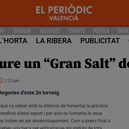
TAT
EDUCACIÓ
SUCCESSOS
ESPORTS
POLÍTICA
ENTRE
L’HORTA
LA RIBERA
PUBLICITAT
ure un “Gran Salt” d
2:23 pm
tegories d’este 2n torneig
 que va néixer amb la intenció de fomentar la pràctica
eneficis d’este esport i per això es fomenta la seua
es troben en ple desenvolupament. Com a premi final o
 reben una beca per enfrontar-se als millors de tota