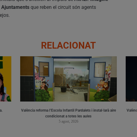
s
Ajuntaments
que reben el circuit són agents
ejos.
RELACIONAT
a.
València reforma l’Escola Infantil Pardalets i instal·larà aire
Valènc
condicionat a totes les aules
5 agost, 2026