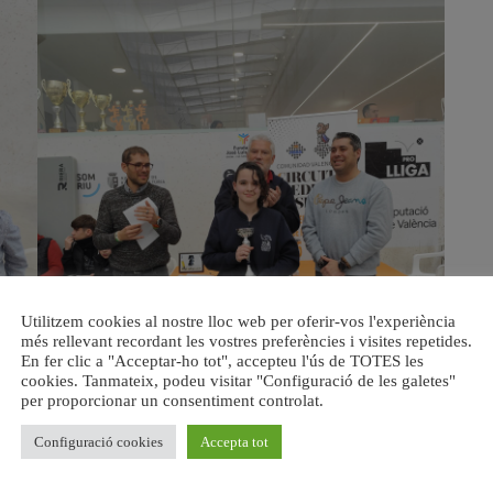
Utilitzem cookies al nostre lloc web per oferir-vos l'experiència
més rellevant recordant les vostres preferències i visites repetides.
En fer clic a "Acceptar-ho tot", accepteu l'ús de TOTES les
cookies. Tanmateix, podeu visitar "Configuració de les galetes"
per proporcionar un consentiment controlat.
Configuració cookies
Accepta tot