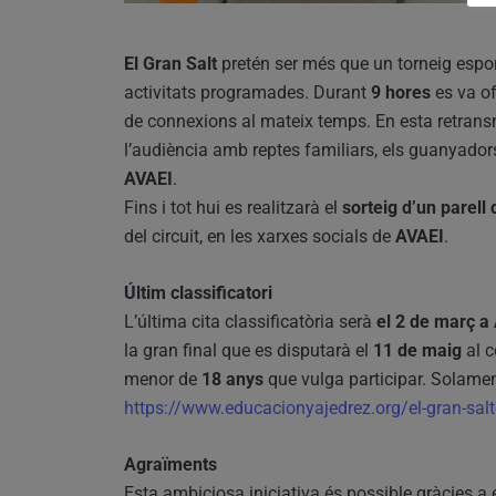
El Gran Salt
pretén ser més que un torneig esport
activitats programades. Durant
9 hores
es va of
de connexions al mateix temps. En esta retransm
l’audiència amb reptes familiars, els guanyador
AVAEI
.
Fins i tot hui es realitzarà el
sorteig d’un parell
del circuit, en les xarxes socials de
AVAEI
.
Últim classificatori
L’última cita classificatòria serà
el 2 de març a
la gran final que es disputarà el
11 de maig
al c
menor de
18 anys
que vulga participar. Solamen
https://www.educacionyajedrez.org/el-gran-sal
Agraïments
Esta ambiciosa iniciativa és possible gràcies a 