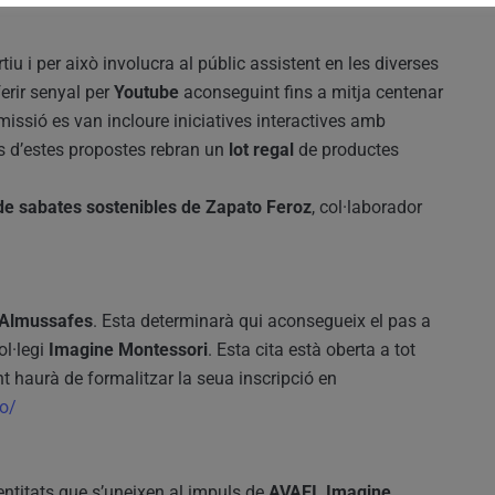
iu i per això involucra al públic assistent en les diverses
erir senyal per
Youtube
aconseguint fins a mitja centenar
issió es van incloure iniciatives interactives amb
s d’estes propostes rebran un
lot regal
de productes
 de sabates sostenibles de Zapato Feroz
, col·laborador
 Almussafes
. Esta determinarà qui aconsegueix el pas a
ol·legi
Imagine Montessori
. Esta cita està oberta a tot
t haurà de formalitzar la seua inscripció en
to/
entitats que s’uneixen al impuls de
AVAEI
.
Imagine