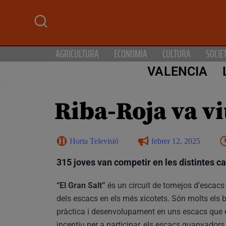
AGRICULTURA
ECONOMIA
CULTURA
SOCIE
VALENCIA
Riba-Roja va vi
Horta Televisió
febrer 12, 2025
315 joves van competir en les distintes ca
“El Gran Salt”
és un circuit de tornejos d’escacs
dels escacs en els més xicotets. Són molts els b
pràctica i desenvolupament en uns escacs que 
incentiu per a participar, els escacs guanyadors