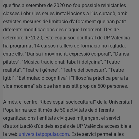
que fins a setembre de 2020 no fou possible reiniciar les
classes i obrir les seues instal·lacions a l’ús ciutadà, amb
estrictes mesures de limitació d’aforament que han patit
diferents modificacions des d’aquell moment. Des de
setembre de 2020, este espai sociocultural de UP València
ha programat 14 cursos i tallers de formació no reglada,
entre ells, “Dansa i moviment: expressió corporal”, “Dansa
pilates”, “Música tradicional: tabal i dolçaina”, “Teatre
realista”, “Teatre i gènere”, “Teatre del benestar”, “Teatre
lgtbi”, “Estimulació cognitiva” i “Filosofia pràctica per a la
vida moderna” als que han assistit prop de 500 persones.
A més, el centre ‘Ribes espai sociocultural” de la Universitat
Popular ha acollit més de 50 activitats de diferents
organitzacions i entitats cíviques mitjançant el servici
d’autorització d’ús dels espais de UP València accessible a
la web
universitatpopular.com
. Este servici permet a les