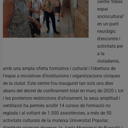
centre ‘Ribes
espai
sociocultural’
en un punt
neuràlgic
d’encontre i
activitats per
a la
ciutadania,
amb una ampla oferta formativa i cultural i l’obertura de
l’espai a iniciatives d’institucions i organitzacions cíviques
de la ciutat. Este centre fou inaugurat tan sols uns dies
abans del decret de confinament total en març de 2020 i, tot
i les posteriors restriccions d’aforament, la seua amplitud i
ventilació ha permès acollir 14 cursos de formació no
reglada i al voltant de 1.500 assistències, a més de 50
activitats culturals de la mateixa Universitat Popular,
d’entitats cíviques diverses, la Junta Municipal de Russafa i