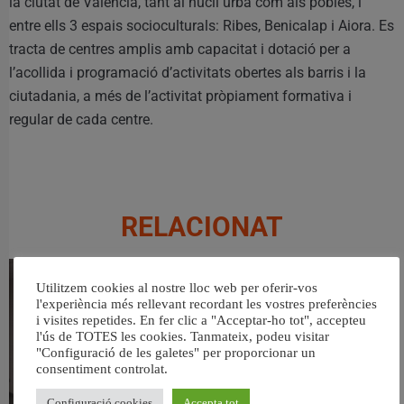
la ciutat de València, tant al nucli urbà com als pobles, i
entre ells 3 espais socioculturals: Ribes, Benicalap i Aiora. Es
tracta de centres amplis amb capacitat i dotació per a
l’acollida i programació d’activitats obertes als barris i la
ciutadania, a més de l’activitat pròpiament formativa i
regular de cada centre.
RELACIONAT
Utilitzem cookies al nostre lloc web per oferir-vos
l'experiència més rellevant recordant les vostres preferències
i visites repetides. En fer clic a "Acceptar-ho tot", accepteu
l'ús de TOTES les cookies. Tanmateix, podeu visitar
"Configuració de les galetes" per proporcionar un
consentiment controlat.
Configuració cookies
Accepta tot