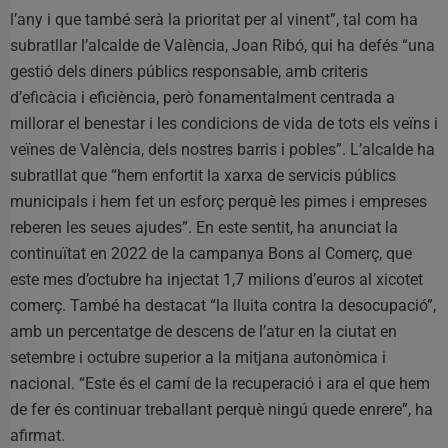
l’any i que també serà la prioritat per al vinent”, tal com ha
subratllar l’alcalde de València, Joan Ribó, qui ha defés “una
gestió dels diners públics responsable, amb criteris
d’eficàcia i eficiència, però fonamentalment centrada a
millorar el benestar i les condicions de vida de tots els veïns i
veïnes de València, dels nostres barris i pobles”. L’alcalde ha
subratllat que “hem enfortit la xarxa de servicis públics
municipals i hem fet un esforç perquè les pimes i empreses
reberen les seues ajudes”. En este sentit, ha anunciat la
continuïtat en 2022 de la campanya Bons al Comerç, que
este mes d’octubre ha injectat 1,7 milions d’euros al xicotet
comerç. També ha destacat “la lluita contra la desocupació”,
amb un percentatge de descens de l’atur en la ciutat en
setembre i octubre superior a la mitjana autonòmica i
nacional. “Este és el camí de la recuperació i ara el que hem
de fer és continuar treballant perquè ningú quede enrere”, ha
afirmat.