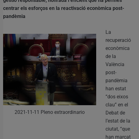
gestió responsable, honrada i eficient que ha permés
centrar els esforços en la reactivació econòmica post-
pandèmia
La
recuperació
econòmica
de la
València
post-
pandèmia
han estat
“dos eixos
clau” en el
2021-11-11 Pleno extraordinario
Debat de
l’estat de la
ciutat, “que
han marcat