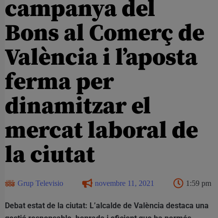
campanya del
Bons al Comerç de
València i l’aposta
ferma per
dinamitzar el
mercat laboral de
la ciutat
Grup Televisio
novembre 11, 2021
1:59 pm
Debat estat de la ciutat: L’alcalde de València destaca una