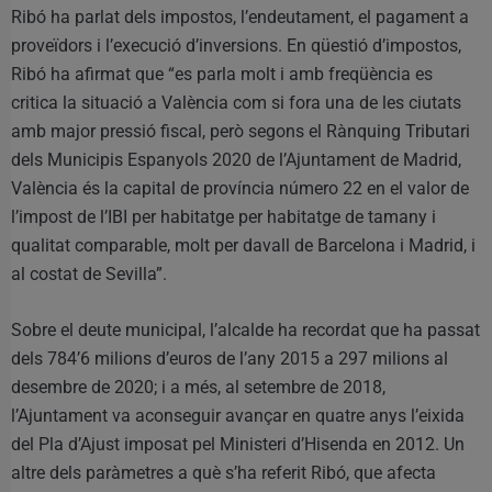
Ribó ha parlat dels impostos, l’endeutament, el pagament a
proveïdors i l’execució d’inversions. En qüestió d’impostos,
Ribó ha afirmat que “es parla molt i amb freqüència es
critica la situació a València com si fora una de les ciutats
amb major pressió fiscal, però segons el Rànquing Tributari
dels Municipis Espanyols 2020 de l’Ajuntament de Madrid,
València és la capital de província número 22 en el valor de
l’impost de l’IBI per habitatge per habitatge de tamany i
qualitat comparable, molt per davall de Barcelona i Madrid, i
al costat de Sevilla”.
Sobre el deute municipal, l’alcalde ha recordat que ha passat
dels 784’6 milions d’euros de l’any 2015 a 297 milions al
desembre de 2020; i a més, al setembre de 2018,
l’Ajuntament va aconseguir avançar en quatre anys l’eixida
del Pla d’Ajust imposat pel Ministeri d’Hisenda en 2012. Un
altre dels paràmetres a què s’ha referit Ribó, que afecta