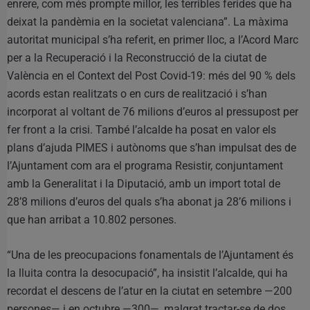
enrere, com més prompte millor, les terribles ferides que ha
deixat la pandèmia en la societat valenciana”. La màxima
autoritat municipal s’ha referit, en primer lloc, a l’Acord Marc
per a la Recuperació i la Reconstrucció de la ciutat de
València en el Context del Post Covid-19: més del 90 % dels
acords estan realitzats o en curs de realització i s’han
incorporat al voltant de 76 milions d’euros al pressupost per
fer front a la crisi. També l’alcalde ha posat en valor els
plans d’ajuda PIMES i autònoms que s’han impulsat des de
l’Ajuntament com ara el programa Resistir, conjuntament
amb la Generalitat i la Diputació, amb un import total de
28’8 milions d’euros del quals s’ha abonat ja 28’6 milions i
que han arribat a 10.802 persones.
“Una de les preocupacions fonamentals de l’Ajuntament és
la lluita contra la desocupació”, ha insistit l’alcalde, qui ha
recordat el descens de l’atur en la ciutat en setembre —200
persones— i en octubre —300—, malgrat tractar-se de dos