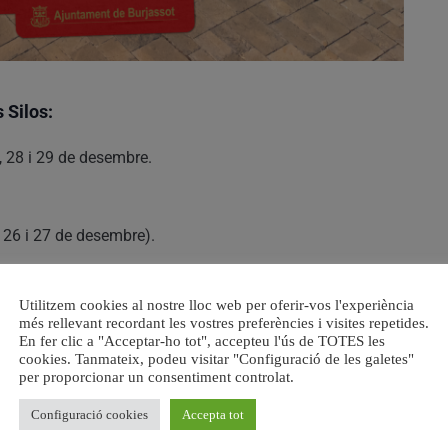
 Silos:
27, 28 i 29 de desembre.
3, 26 i 27 de desembre).
uts
i serà guiada per un expert que oferirà informació
Utilitzem cookies al nostre lloc web per oferir-vos l'experiència
més rellevant recordant les vostres preferències i visites repetides.
En fer clic a "Acceptar-ho tot", accepteu l'ús de TOTES les
cookies. Tanmateix, podeu visitar "Configuració de les galetes"
per proporcionar un consentiment controlat.
 Silos
, situada al
Passeig de Concepció Arenal
.
Configuració cookies
Accepta tot
r conéixer el patrimoni local i gaudir d’una experiència