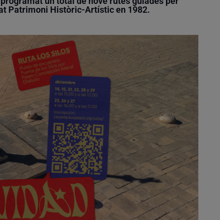
 programat un total de
nove rutes guiades
per
at
Patrimoni Històric-Artístic
en 1982.