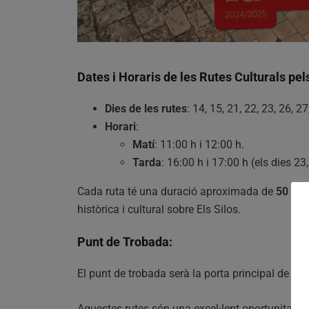
Dates i Horaris de les Rutes Culturals pels
Dies de les rutes
: 14, 15, 21, 22, 23, 26, 
Horari
:
Matí
: 11:00 h i 12:00 h.
Tarda
: 16:00 h i 17:00 h (els dies 2
Cada ruta té una duració aproximada de
50 min
històrica i cultural sobre Els Silos.
Punt de Trobada:
El punt de trobada serà la porta principal de
Els
Aquestes rutes són una excel·lent oportunitat pe