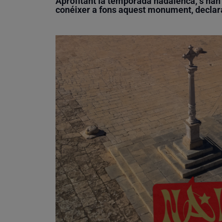
Aprofitant la temporada nadalenca, s’han
conéixer a fons aquest monument, declar