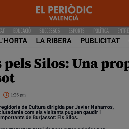
TAT
EDUCACIÓ
SUCCESSOS
ESPORTS
POLÍTICA
ENTRE
L’HORTA
LA RIBERA
PUBLICITAT
 pels Silos: Una prop
sot
1:26 pm
regidoria de Cultura
dirigida per
Javier Naharros
,
ciutadania com els visitants puguen gaudir i
importants de Burjassot:
Els Silos
.