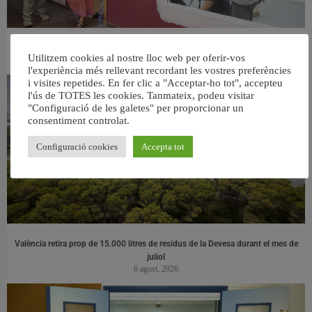
València ultima el nou centre per a persones majors del barri de Sant Antoni
Utilitzem cookies al nostre lloc web per oferir-vos
6 agost, 2026
l'experiència més rellevant recordant les vostres preferències
i visites repetides. En fer clic a "Acceptar-ho tot", accepteu
l'ús de TOTES les cookies. Tanmateix, podeu visitar
"Configuració de les galetes" per proporcionar un
consentiment controlat.
Configuració cookies
Accepta tot
València retira prop de 15.000 litres de residus de la Devesa durant el mes de
juliol
6 agost, 2026