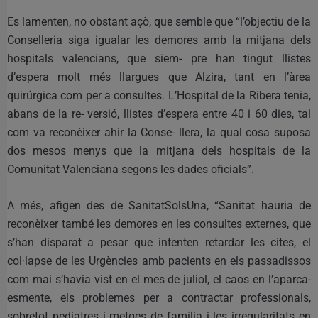
Es lamenten, no obstant açò, que semble que “l’objectiu de la
Conselleria siga igualar les demores amb la mitjana dels
hospitals valencians, que siem- pre han tingut llistes
d’espera molt més llargues que Alzira, tant en l’àrea
quirúrgica com per a consultes. L’Hospital de la Ribera tenia,
abans de la re- versió, llistes d’espera entre 40 i 60 dies, tal
com va reconèixer ahir la Conse- llera, la qual cosa suposa
dos mesos menys que la mitjana dels hospitals de la
Comunitat Valenciana segons les dades oficials”.
A més, afigen des de SanitatSolsUna, “Sanitat hauria de
reconèixer també les demores en les consultes externes, que
s’han disparat a pesar que intenten retardar les cites, el
col·lapse de les Urgències amb pacients en els passadissos
com mai s’havia vist en el mes de juliol, el caos en l’aparca-
esmente, els problemes per a contractar professionals,
sobretot pediatres i metges de família i les irregularitats en