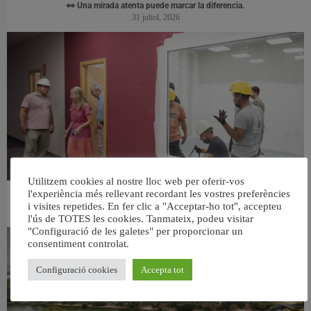
👀 Una mirada atenta puede marcar la diferencia.
31 juliol, 2026
Utilitzem cookies al nostre lloc web per oferir-vos
l'experiència més rellevant recordant les vostres preferències
València ultima el nou centre per a persones majors del barri de Sant Antoni
i visites repetides. En fer clic a "Acceptar-ho tot", accepteu
6 agost, 2026
l'ús de TOTES les cookies. Tanmateix, podeu visitar
"Configuració de les galetes" per proporcionar un
consentiment controlat.
Configuració cookies
Accepta tot