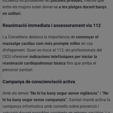
incidents es produeixen en
piscines privades
, mentre que
entre els majors solen donar-se
a les platges durant banys
en solitari
.
Reanimació immediata i assessorament via 112
La Conselleria destaca la importància de
començar el
massatge cardíac com més prompte millor
en cas
d’ofegament. Quan es truca al 112, els professionals del
CICU ofereixen
indicacions telefòniques per iniciar la
reanimació cardiopulmonar bàsica
fins que arriba el
personal sanitari.
Campanya de conscienciació activa
Amb els lemes
“No hi ha bany segur sense vigilància”
i
“No
hi ha bany segur sense companyia”
, Sanitat manté activa la
campanya informativa amb consells sobre prevenció i
actuació davant possibles accidents en entorns aquàtics. La