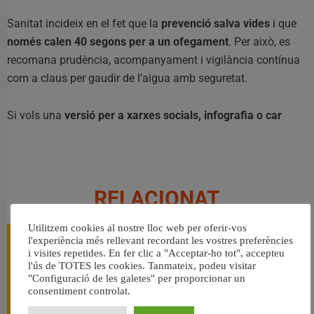
Sanitat incideix en el fet que la
prevenció salva vides
i que
només calen 40 segons per a un ofegament
. Per això, es
recomana prudència, acompanyament i vigilància contínua
com a claus per gaudir de l’aigua amb seguretat.
Si vols una
versió per a xarxes socials, infografia o car
RELACIONAT
Utilitzem cookies al nostre lloc web per oferir-vos
l'experiència més rellevant recordant les vostres preferències
i visites repetides. En fer clic a "Acceptar-ho tot", accepteu
l'ús de TOTES les cookies. Tanmateix, podeu visitar
"Configuració de les galetes" per proporcionar un
consentiment controlat.