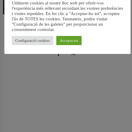
Utilitzem cookies al nostre lloc web per oferir-vos
l'experiència més rellevant recordant les vostres preferències
i visites repetides. En fer clic a "Acceptar-ho tot", accepteu
l'ús de TOTES les cookies. Tanmateix, podeu visitar
València reforma l’Escola Infantil Pardalets i instal·larà aire condicionat a totes
"Configuració de les galetes" per proporcionar un
les aules
consentiment controlat.
5 agost, 2026
Configuració cookies
Accepta tot