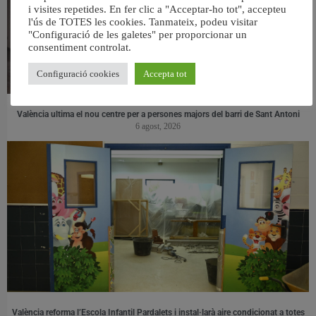
i visites repetides. En fer clic a "Acceptar-ho tot", accepteu
l'ús de TOTES les cookies. Tanmateix, podeu visitar
"Configuració de les galetes" per proporcionar un
consentiment controlat.
Configuració cookies
Accepta tot
València ultima el nou centre per a persones majors del barri de Sant Antoni
6 agost, 2026
València reforma l’Escola Infantil Pardalets i instal·larà aire condicionat a totes