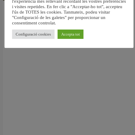
l'experiència més rellevant recordant les vostres preferències
i visites repetides. En fer clic a "Acceptar-ho tot", accepteu
València reforma l’Escola Infantil Pardalets i instal·larà aire condicionat a totes
l'ús de TOTES les cookies. Tanmateix, podeu visitar
les aules
"Configuració de les galetes" per proporcionar un
5 agost, 2026
consentiment controlat.
Configuració cookies
Accepta tot