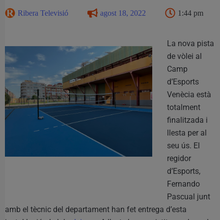
Ribera Televisió
agost 18, 2022
1:44 pm
La nova pista
de vòlei al
Camp
d’Esports
Venècia està
totalment
finalitzada i
llesta per al
seu ús. El
regidor
d’Esports,
Fernando
Pascual junt
amb el tècnic del departament han fet entrega d’esta