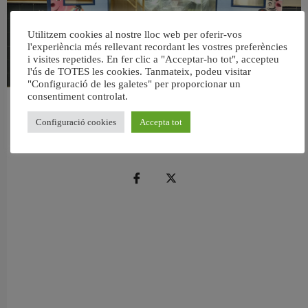
Utilitzem cookies al nostre lloc web per oferir-vos
l'experiència més rellevant recordant les vostres preferències
i visites repetides. En fer clic a "Acceptar-ho tot", accepteu
l'ús de TOTES les cookies. Tanmateix, podeu visitar
"Configuració de les galetes" per proporcionar un
consentiment controlat.
València reforma l’Escola Infantil Pardalets i instal·larà aire condicionat a totes
les aules
Configuració cookies
Accepta tot
5 agost, 2026