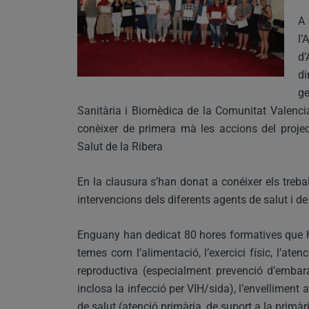
A
l’
d’
di
ge
Sanitària i Biomèdica de la Comunitat Valenc
conèixer de primera mà les accions del projec
Salut de la Ribera
En la clausura s’han donat a conéixer els treball
intervencions dels diferents agents de salut i de
Enguany han dedicat 80 hores formatives que ha
temes com l’alimentació, l’exercici físic, l’atenc
reproductiva (especialment prevenció d’embara
inclosa la infecció per VIH/sida), l’envelliment a
de salut (atenció primària, de suport a la primàri