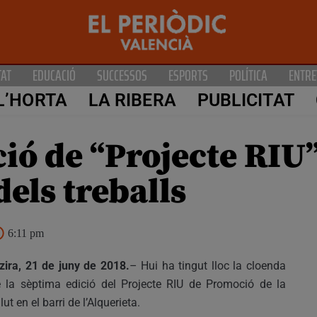
TAT
EDUCACIÓ
SUCCESSOS
ESPORTS
POLÍTICA
ENTRE
L’HORTA
LA RIBERA
PUBLICITAT
ció de “Projecte RIU
dels treballs
6:11 pm
zira, 21 de juny de 2018.
– Hui ha tingut lloc la cloenda
 la sèptima edició del Projecte RIU de Promoció de la
lut en el barri de l’Alquerieta.