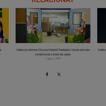
a.
València reforma l’Escola Infantil Pardalets i instal·larà aire
Valènc
condicionat a totes les aules
5 agost, 2026