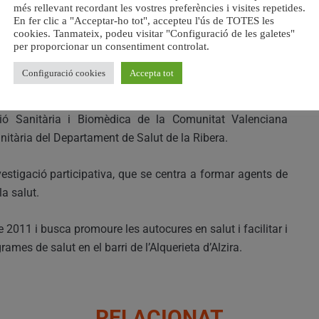
més rellevant recordant les vostres preferències i visites repetides.
 i els propis agents de salut”
En fer clic a "Acceptar-ho tot", accepteu l'ús de TOTES les
cookies. Tanmateix, podeu visitar "Configuració de les galetes"
per proporcionar un consentiment controlat.
ents entitats, impulsat per l’Ajuntament d’Alzira (a través
Configuració cookies
Accepta tot
de Salut Pública d’Alzira (pertanyent a la Direcció General
versal i Salut Pública) i l’Àrea de Desigualtats en Salut de
ió Sanitària i Biomèdica de la Comunitat Valenciana
nitària del Departament de Salut de la Ribera.
estigació participativa, que se centra a formar agents de
a salut.
 2011 i busca promoure les autocures en salut i facilitar i
ogrames de salut en el barri de l’Alquerieta d’Alzira.
RELACIONAT