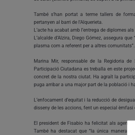
També s’han portat a terme tallers de forma
pertanyen al barri de l’Alquerieta.
L’acte ha acabat amb l’entrega de diplomes als i
L’alcalde d’Alzira, Diego Gómez, assegura que “e
plasma com a referent per a altres comunitats”.
Marina Mir, responsable de la Regidoria de 
Participació Ciutadana es treballa en este projec
concret de la nostra ciutat. Ha agraït la partic
puga arribar a una major part de la població i h
L’enfocament d’equitat i la reducció de desigual
disseny de les accions, fent un especial èmfasi e
El president de Fisabio ha felicitat als agents p
També ha destacat que “la única manera d’in