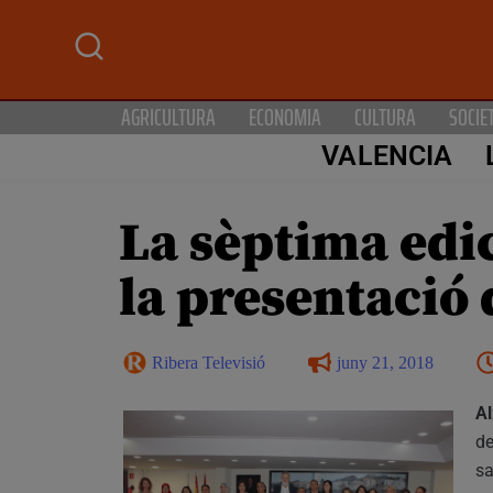
AGRICULTURA
ECONOMIA
CULTURA
SOCIE
VALENCIA
La sèptima edi
la presentació 
Ribera Televisió
juny 21, 2018
Al
de
sa