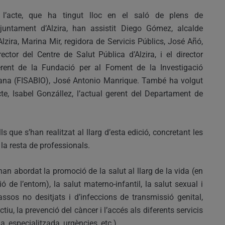
 l’acte, que ha tingut lloc en el saló de plens de
Ajuntament d’Alzira, han assistit Diego Gómez, alcalde
Alzira, Marina Mir, regidora de Servicis Públics, José Añó,
rector del Centre de Salut Pública d’Alzira, i el director
rent de la Fundació per al Foment de la Investigació
iana (FISABIO), José Antonio Manrique. També ha volgut
te, Isabel Gonzállez, l’actual gerent del Departament de
s que s’han realitzat al llarg d’esta edició, concretant les
 la resta de professionals.
n abordat la promoció de la salut al llarg de la vida (en
ió de l’entorn), la salut materno-infantil, la salut sexual i
ssos no desitjats i d’infeccions de transmissió genital,
ctiu, la prevenció del càncer i l’accés als diferents servicis
a, especialitzada, urgències, etc.).