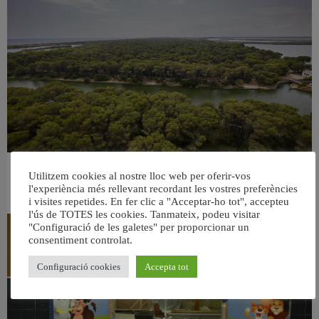
València retira prop de 15.000 litres de residus de la Devesa durant el mes de
Utilitzem cookies al nostre lloc web per oferir-vos
juliol
l'experiència més rellevant recordant les vostres preferències
6 agost, 2026
i visites repetides. En fer clic a "Acceptar-ho tot", accepteu
l'ús de TOTES les cookies. Tanmateix, podeu visitar
"Configuració de les galetes" per proporcionar un
consentiment controlat.
Configuració cookies
Accepta tot