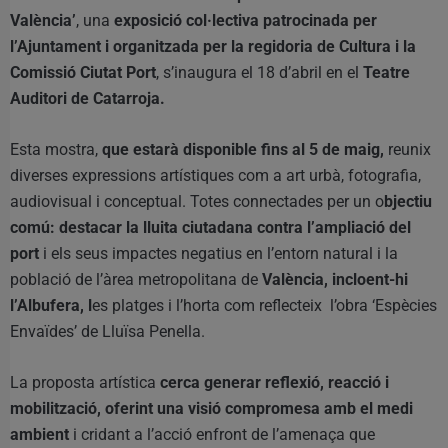
València’
, una
exposició col·lectiva patrocinada per
l’Ajuntament i organitzada per la regidoria de Cultura i la
Comissió Ciutat Port
, s’inaugura el 18 d’abril en el
Teatre
Auditori de Catarroja.
Esta mostra,
que estarà disponible fins al 5 de maig,
reunix
diverses expressions artístiques com a art urbà, fotografia,
audiovisual i conceptual. Totes connectades per un o
bjectiu
comú: destacar la lluita ciutadana contra l’ampliació del
port
i els seus impactes negatius en l’entorn natural i la
població de l’àrea metropolitana de
València, incloent-hi
l’Albufera, l
es platges i l’horta com reflecteix l’obra ‘Espècies
Envaïdes’ de Lluïsa Penella.
La proposta artística
cerca generar reflexió, reacció i
mobilització, oferint una visió compromesa amb el medi
ambient
i cridant a l’acció enfront de l’amenaça que