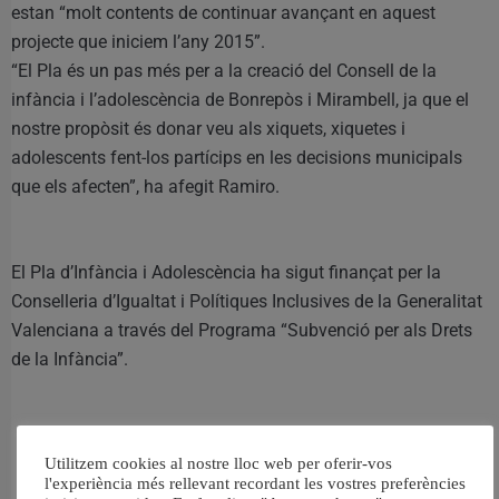
estan “molt contents de continuar avançant en aquest
projecte que iniciem l’any 2015”.
“El Pla és un pas més per a la creació del Consell de la
infància i l’adolescència de Bonrepòs i Mirambell, ja que el
nostre propòsit és donar veu als xiquets, xiquetes i
adolescents fent-los partícips en les decisions municipals
que els afecten”, ha afegit Ramiro.
El Pla d’Infància i Adolescència ha sigut finançat per la
Conselleria d’Igualtat i Polítiques Inclusives de la Generalitat
Valenciana a través del Programa “Subvenció per als Drets
de la Infància”.
Utilitzem cookies al nostre lloc web per oferir-vos
RELACIONAT
l'experiència més rellevant recordant les vostres preferències