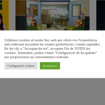
Utilitzem cookies al nostre lloc web per oferir-vos l'experiència
a.
València reforma l’Escola Infantil Pardalets i instal·larà aire
Valènc
més rellevant recordant les vostres preferències i visites repetides.
condicionat a totes les aules
En fer clic a "Acceptar-ho tot", accepteu l'ús de TOTES les
5 agost, 2026
cookies. Tanmateix, podeu visitar "Configuració de les galetes"
per proporcionar un consentiment controlat.
Configuració cookies
Accepta tot