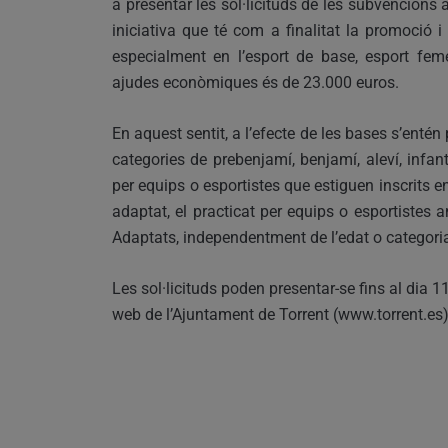
a presentar les sol·licituds de les subvencions a
iniciativa que té com a finalitat la promoció i
especialment en l’esport de base, esport feme
ajudes econòmiques és de 23.000 euros.
En aquest sentit, a l’efecte de les bases s’entén
categories de prebenjamí, benjamí, aleví, infanti
per equips o esportistes que estiguen inscrits 
adaptat, el practicat per equips o esportistes a
Adaptats, independentment de l’edat o categoria 
Les sol·licituds poden presentar-se fins al dia 
web de l’Ajuntament de Torrent (www.torrent.es)