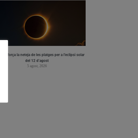
ia reforça la neteja de les platges per a l’eclipsi solar
del 12 d’agost
5 agost, 2026