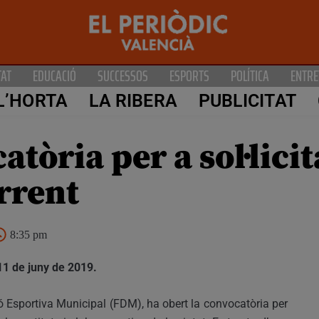
TAT
EDUCACIÓ
SUCCESSOS
ESPORTS
POLÍTICA
ENTRE
L’HORTA
LA RIBERA
PUBLICITAT
catòria per a sol·lic
rrent
8:35 pm
 11 de juny de 2019.
ó Esportiva Municipal (FDM), ha obert la convocatòria per