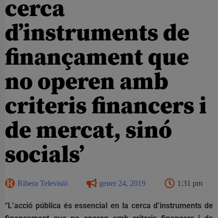
cerca
d’instruments de
finançament que
no operen amb
criteris financers i
de mercat, sinó
socials’
Ribera Televisió
gener 24, 2019
1:31 pm
“L’acció pública és essencial en la cerca d’instruments de