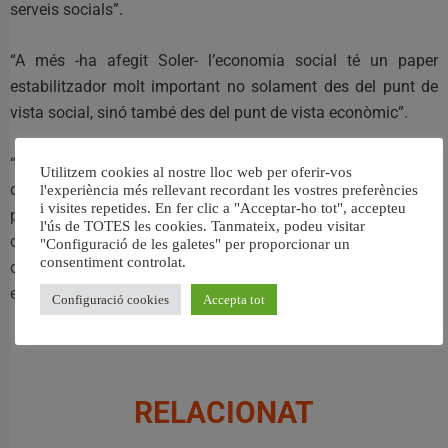
serveis socials”.
“A més -ha afegit Soler- l’economia social té un paper
estabilitzador molt important no solament des del punt de
vista social, sinó també des del punt de vista econòmic”.
“El seu objectiu és garantir rendes de treball o la
Utilitzem cookies al nostre lloc web per oferir-vos
disponibilitat de determinats serveis per a un conjunt de
l'experiència més rellevant recordant les vostres preferències
i visites repetides. En fer clic a "Acceptar-ho tot", accepteu
persones, necessitats que poden ser particularment difícils
l'ús de TOTES les cookies. Tanmateix, podeu visitar
d’aconseguir quan l’economia es desaccelera, la
"Configuració de les galetes" per proporcionar un
consentiment controlat.
desocupació creix i el poder adquisitiu de moltes persones
es redueix”, ha afirmat Soler.
Configuració cookies
Accepta tot
RELACIONAT