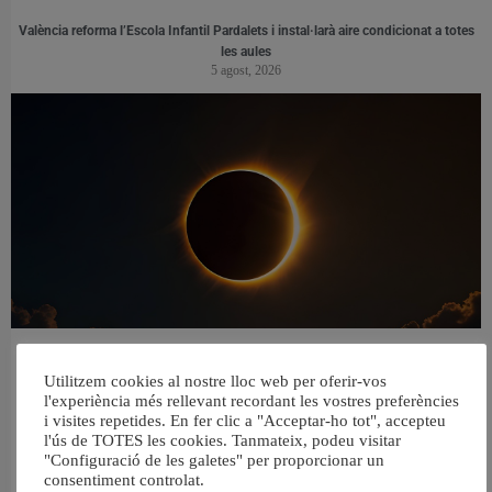
València reforma l’Escola Infantil Pardalets i instal·larà aire condicionat a totes
les aules
5 agost, 2026
València reforça la neteja de les platges per a l’eclipsi solar del 12 d’agost
5 agost, 2026
Utilitzem cookies al nostre lloc web per oferir-vos
l'experiència més rellevant recordant les vostres preferències
i visites repetides. En fer clic a "Acceptar-ho tot", accepteu
l'ús de TOTES les cookies. Tanmateix, podeu visitar
"Configuració de les galetes" per proporcionar un
consentiment controlat.