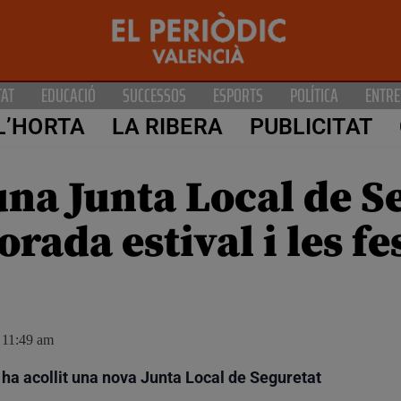
TAT
EDUCACIÓ
SUCCESSOS
ESPORTS
POLÍTICA
ENTRE
L’HORTA
LA RIBERA
PUBLICITAT
na Junta Local de S
orada estival i les f
11:49 am
 ha acollit una nova Junta Local de Seguretat