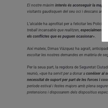
El nostre màxim
interés és aconseguir la major 
visitants gaudisquen del seu oci i descans amb t
L’alcalde ha aprofitat per a felicitar les Policie
treball incansable que realitzen,
especialment en
els conflictes que es puguen ocasionar»
.
Així mateix, Dimas Vázquez ha agraït, anticipa
escoltar les nostres demandes en matèria de se
Per la seua part, la regidora de Seguretat Ciuta
reunió,
«que ha servit per a donar a
conéixer al s
necessitat de suport per part de les forces i cos
període estival i festes majors amb plena seguret
pretensions i disposarem dels dispositius especi