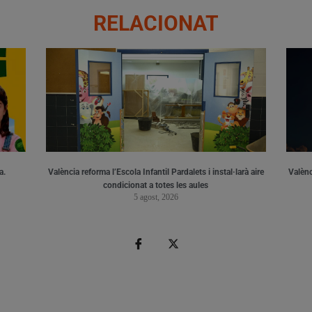
RELACIONAT
a.
València reforma l’Escola Infantil Pardalets i instal·larà aire
Valènc
condicionat a totes les aules
5 agost, 2026