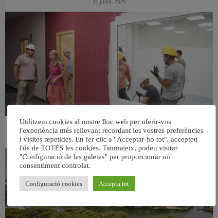
31 juliol, 2026
Utilitzem cookies al nostre lloc web per oferir-vos
l'experiència més rellevant recordant les vostres preferències
València ultima el nou centre per a persones majors del barri de Sant Antoni
6 agost, 2026
i visites repetides. En fer clic a "Acceptar-ho tot", accepteu
l'ús de TOTES les cookies. Tanmateix, podeu visitar
"Configuració de les galetes" per proporcionar un
consentiment controlat.
Configuració cookies
Accepta tot