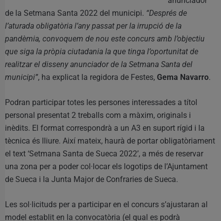
anunciador
de la Setmana Santa 2022 del municipi.
“Després de
l’aturada obligatòria l’any passat per la irrupció de la
pandèmia, convoquem de nou este concurs amb l’objectiu
que siga la pròpia ciutadania la que tinga l’oportunitat de
realitzar el disseny anunciador de la Setmana Santa del
municipi”
, ha explicat la regidora de Festes,
Gema Navarro
.
Podran participar totes les persones interessades a títol
personal presentat 2 treballs com a màxim, originals i
inèdits. El format correspondrà a un A3 en suport rígid i la
tècnica és lliure. Així mateix, haurà de portar obligatòriament
el text ‘Setmana Santa de Sueca 2022’, a més de reservar
una zona per a poder col·locar els logotips de l’Ajuntament
de Sueca i la Junta Major de Confraries de Sueca.
Les sol·licituds per a participar en el concurs s’ajustaran al
model establit en la convocatòria (el qual es podrà